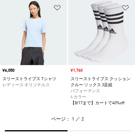
ほしいものリストに追加
ほ
価格
¥6,050
セール価格
¥1,760
スリーストライプス Tシャツ
スリーストライプス クッション
レディース オリジナルス
クルー ソックス 3足組
パフォーマンス
4 カラー
【8/17まで】カートで40%off
ページ： 1 ／ 2