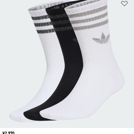
ほ
価格
¥2,970