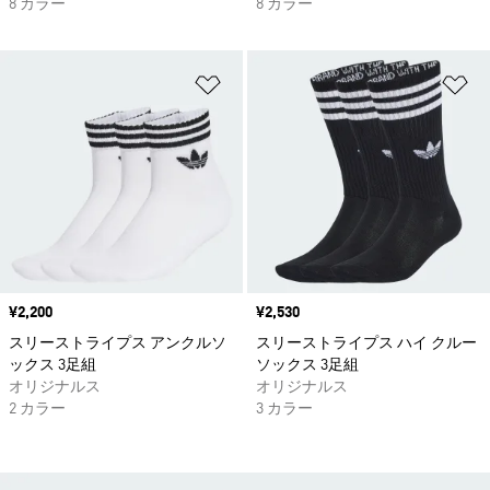
8 カラー
8 カラー
ほしいものリストに追加
ほ
価格
¥2,200
価格
¥2,530
スリーストライプス アンクルソ
スリーストライプス ハイ クルー
ックス 3足組
ソックス 3足組
オリジナルス
オリジナルス
2 カラー
3 カラー