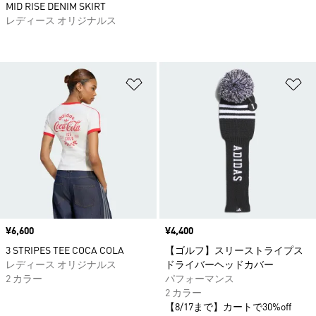
MID RISE DENIM SKIRT
レディース オリジナルス
ほしいものリストに追加
ほ
価格
¥6,600
価格
¥4,400
3 STRIPES TEE COCA COLA
【ゴルフ】スリーストライプス
レディース オリジナルス
ドライバーヘッドカバー
2 カラー
パフォーマンス
2 カラー
【8/17まで】カートで30%off