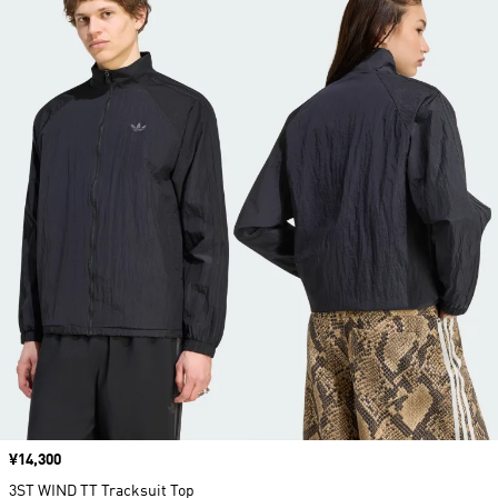
価格
¥14,300
3ST WIND TT Tracksuit Top