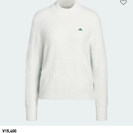
ほ
価格
¥15,400