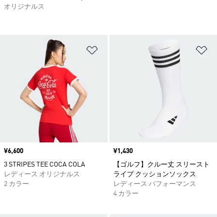
オリジナルス
ほしいものリストに追加
ほ
価格
¥6,600
価格
¥1,430
3 STRIPES TEE COCA COLA
【ゴルフ】クルー丈 スリースト
レディース オリジナルス
ライプ クッションソックス
2 カラー
レディース パフォーマンス
4 カラー