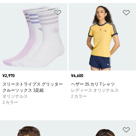
ほしいものリストに追加
ほ
価格
¥2,970
価格
¥6,600
スリーストライプス グリッター
ヘザー 3S カリ Tシャツ
クルーソックス 3足組
レディース オリジナルス
オリジナルス
2 カラー
3 カラー
ほ