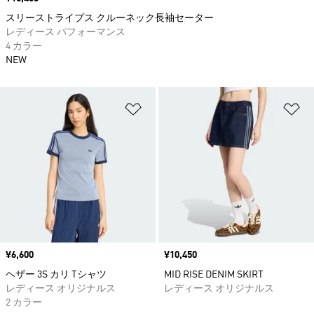
スリーストライプス クルーネック長袖セーター
レディース パフォーマンス
4 カラー
NEW
ほしいものリストに追加
ほ
価格
¥6,600
価格
¥10,450
ヘザー 3S カリ Tシャツ
MID RISE DENIM SKIRT
レディース オリジナルス
レディース オリジナルス
2 カラー