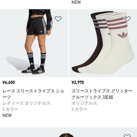
NEW
ほしいものリストに追加
ほ
価格
¥6,600
価格
¥2,970
レース スリーストライプス ショ
スリーストライプス グリッター
ーツ
クルーソックス 3足組
レディース オリジナルス
オリジナルス
2 カラー
3 カラー
NEW
ほ