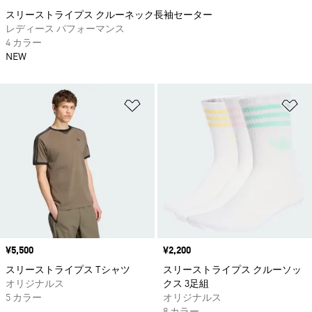
スリーストライプス クルーネック長袖セーター
レディース パフォーマンス
4 カラー
NEW
ほしいものリストに追加
ほ
価格
¥5,500
価格
¥2,200
スリーストライプス Tシャツ
スリーストライプス クルーソッ
オリジナルス
クス 3足組
5 カラー
オリジナルス