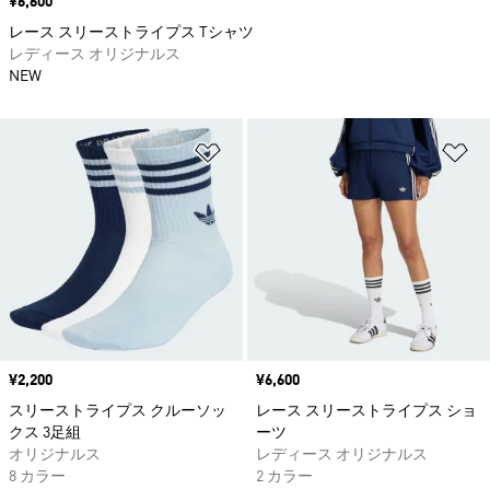
価格
¥6,600
レース スリーストライプス Tシャツ
レディース オリジナルス
NEW
ほしいものリストに追加
ほ
価格
¥2,200
価格
¥6,600
スリーストライプス クルーソッ
レース スリーストライプス ショ
クス 3足組
ーツ
オリジナルス
レディース オリジナルス
8 カラー
2 カラー