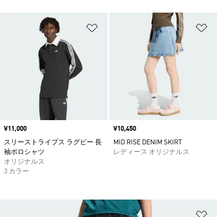
ほしいものリストに追加
ほ
価格
¥11,000
価格
¥10,450
スリーストライプス ラグビー 長
MID RISE DENIM SKIRT
袖ポロシャツ
レディース オリジナルス
オリジナルス
3 カラー
ほ