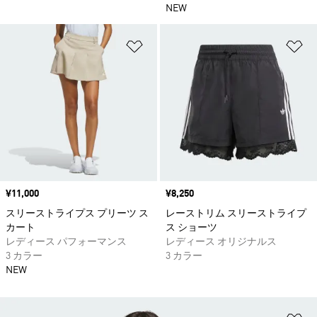
NEW
ほしいものリストに追加
ほ
価格
¥11,000
価格
¥8,250
スリーストライプス プリーツ ス
レーストリム スリーストライプ
カート
ス ショーツ
レディース パフォーマンス
レディース オリジナルス
3 カラー
3 カラー
NEW
ほ