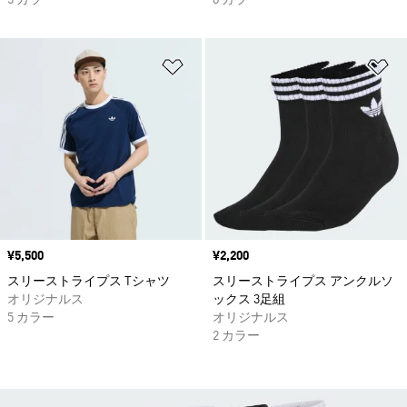
5 カラー
8 カラー
ほしいものリストに追加
ほ
価格
¥5,500
価格
¥2,200
スリーストライプス Tシャツ
スリーストライプス アンクルソ
オリジナルス
ックス 3足組
5 カラー
オリジナルス
2 カラー