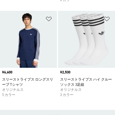
8 カラー
ほしいものリストに追加
ほ
価格
¥6,600
価格
¥2,530
スリーストライプス ロングスリ
スリーストライプス ハイ クルー
ーブ Tシャツ
ソックス 3足組
オリジナルス
オリジナルス
5 カラー
3 カラー