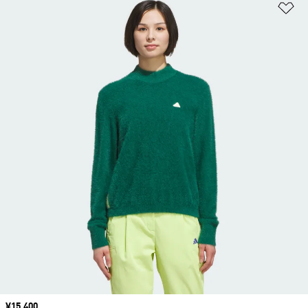
ほ
価格
¥15,400