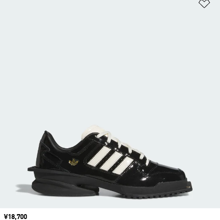
ほ
価格
¥18,700