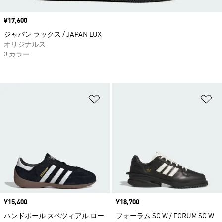
価格
¥17,600
ジャパン ラックス / JAPAN LUX
オリジナルス
3 カラー
ほしいものリストに追加
ほ
価格
¥15,400
価格
¥18,700
ハンドボール スペツィアル ロー
フォーラム SQ W / FORUM SQ W