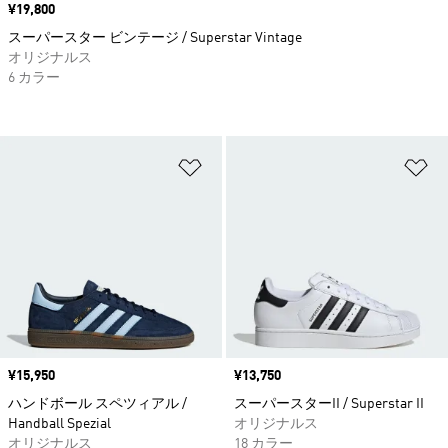
価格
¥19,800
スーパースター ビンテージ / Superstar Vintage
オリジナルス
6 カラー
ほしいものリストに追加
ほ
価格
¥15,950
価格
¥13,750
ハンドボール スペツィアル /
スーパースターII / Superstar II
Handball Spezial
オリジナルス
オリジナルス
18 カラー