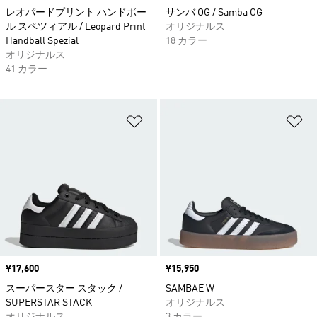
レオパードプリント ハンドボー
サンバ OG / Samba OG
ル スペツィアル / Leopard Print
オリジナルス
Handball Spezial
18 カラー
オリジナルス
41 カラー
ほしいものリストに追加
ほ
価格
¥17,600
価格
¥15,950
スーパースター スタック /
SAMBAE W
SUPERSTAR STACK
オリジナルス