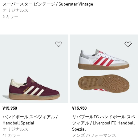
スーパースター ビンテージ / Superstar Vintage
オリジナルス
6 カラー
ほしいものリストに追加
ほ
価格
¥15,950
価格
¥15,950
ハンドボール スペツィアル /
リバプールFC ハンドボール スペ
Handball Spezial
ツィアル / Liverpool FC Handball
オリジナルス
Spezial
41 カラー
メンズ パフォーマンス