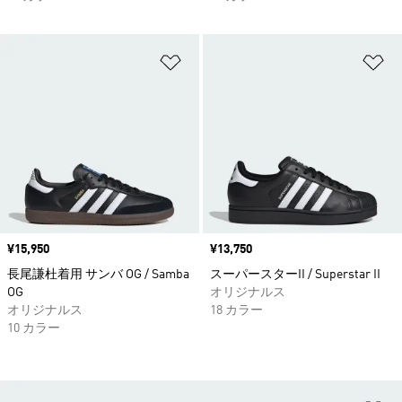
ほしいものリストに追加
ほ
価格
¥15,950
価格
¥13,750
長尾謙杜着用 サンバ OG / Samba
スーパースターII / Superstar II
OG
オリジナルス
オリジナルス
18 カラー
10 カラー