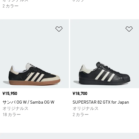
オリジナルス
3 カラー
2 カラー
ほしいものリストに追加
ほ
価格
¥15,950
価格
¥18,700
サンバ OG W / Samba OG W
SUPERSTAR 82 GTX for Japan
オリジナルス
オリジナルス
18 カラー
2 カラー