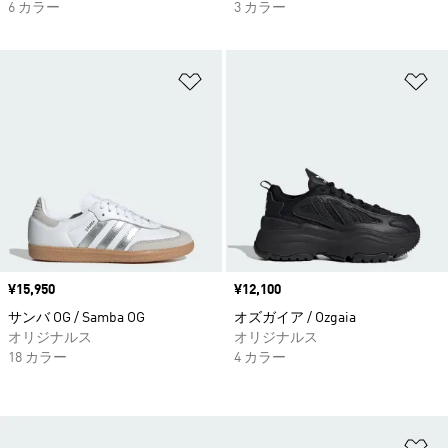
6 カラー
3 カラー
ほしいものリストに追加
ほ
価格
¥15,950
価格
¥12,100
サンバ OG / Samba OG
オズガイア / Ozgaia
オリジナルス
オリジナルス
18 カラー
4 カラー
ほ