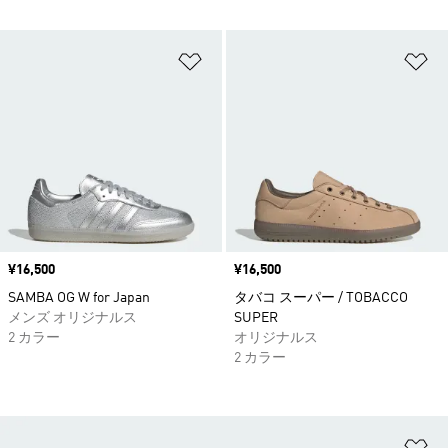
ほしいものリストに追加
ほ
価格
¥16,500
価格
¥16,500
SAMBA OG W for Japan
タバコ スーパー / TOBACCO
メンズ オリジナルス
SUPER
2 カラー
オリジナルス
2 カラー
ほ