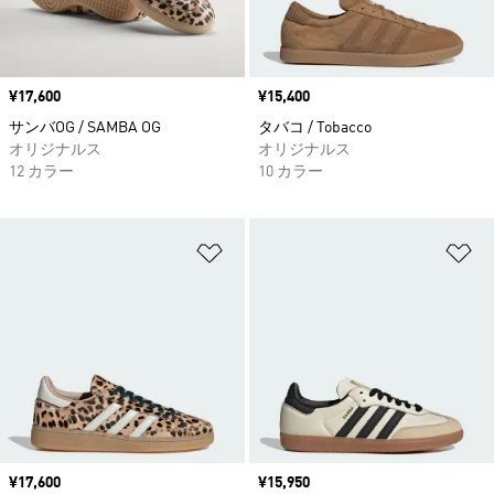
価格
¥17,600
価格
¥15,400
サンバOG / SAMBA OG
タバコ / Tobacco
オリジナルス
オリジナルス
12 カラー
10 カラー
ほしいものリストに追加
ほ
価格
¥17,600
価格
¥15,950