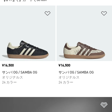
【8/17まで】カートで50%off
ほしいものリストに追加
ほ
価格
¥16,500
価格
¥16,500
サンバ OG / SAMBA OG
サンバ OG / SAMBA OG
オリジナルス
オリジナルス
24 カラー
24 カラー
ほ