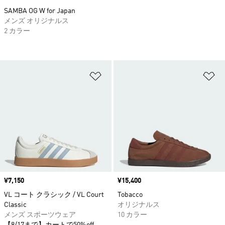
SAMBA OG W for Japan
メンズ オリジナルス
2 カラー
ほしいものリストに追加
ほ
価格
¥7,150
価格
¥15,400
VL コート クラシック / VL Court
Tobacco
Classic
オリジナルス
メンズ スポーツウェア
10 カラー