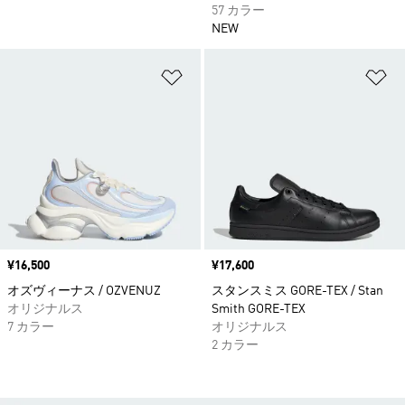
57 カラー
NEW
ほしいものリストに追加
ほ
価格
¥16,500
価格
¥17,600
オズヴィーナス / OZVENUZ
スタンスミス GORE-TEX / Stan
オリジナルス
Smith GORE-TEX
7 カラー
オリジナルス
2 カラー