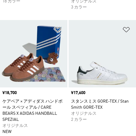
18 カラー
オリジナルス
3 カラー
ほしいものリストに追加
ほ
価格
¥18,700
価格
¥17,600
ケアベア × アディダス ハンドボ
スタンスミス GORE-TEX / Stan
ール スペツィアル / CARE
Smith GORE-TEX
BEARS X ADIDAS HANDBALL
オリジナルス
SPEZIAL
2 カラー
オリジナルス
NEW