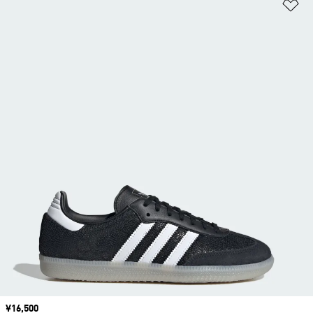
ほ
価格
¥16,500