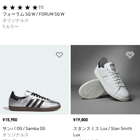
(1)
フォーラム SQ W / FORUM SQ W
オリジナルス
5 カラー
ほしいものリストに追加
ほ
価格
¥15,950
価格
¥19,800
サンバ OG / Samba OG
スタンスミス Lux / Stan Smith
オリジナルス
Lux