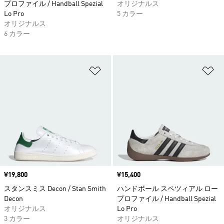
プロファイル / Handball Spezial
オリジナルス
Lo Pro
5 カラー
オリジナルス
6 カラー
ほしいものリストに追加
ほ
価格
¥19,800
価格
¥15,400
スタンスミス Decon / Stan Smith
ハンドボール スペツィアル ロー
Decon
プロファイル / Handball Spezial
オリジナルス
Lo Pro
3 カラー
オリジナルス