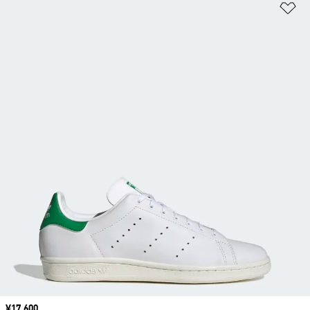
ほ
価格
¥17,600