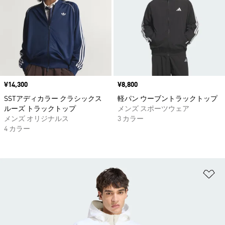
価格
¥14,300
価格
¥8,800
SSTアディカラー クラシックス
軽パン ウーブントラックトップ
ルーズ トラックトップ
メンズ スポーツウェア
メンズ オリジナルス
3 カラー
4 カラー
ほ