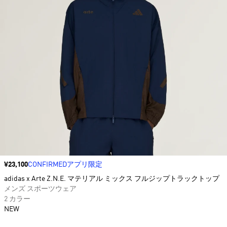
価格
¥23,100
CONFIRMEDアプリ限定
adidas x Arte Z.N.E. マテリアル ミックス フルジップトラックトップ
メンズ スポーツウェア
2 カラー
NEW