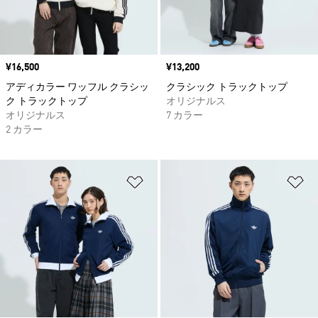
価格
¥16,500
価格
¥13,200
アディカラー ワッフル クラシッ
クラシック トラックトップ
ク トラックトップ
オリジナルス
オリジナルス
7 カラー
2 カラー
ほしいものリストに追加
ほ