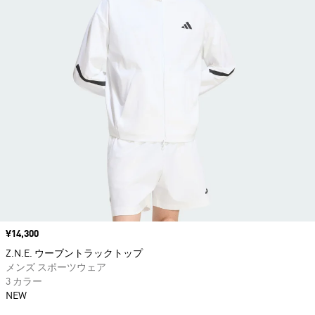
価格
¥14,300
Z.N.E. ウーブントラックトップ
メンズ スポーツウェア
3 カラー
NEW