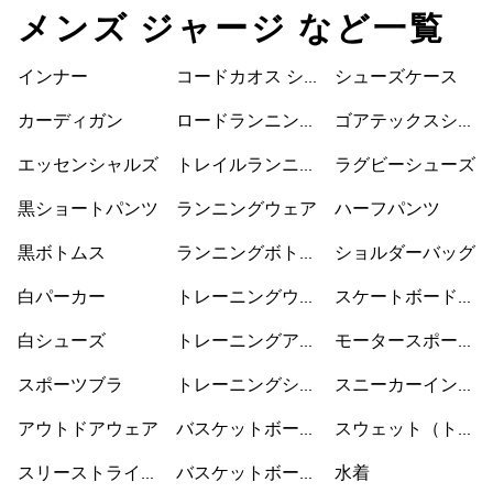
メンズ ジャージ など一覧
インナー
コードカオス シ
シューズケース
ューズ
カーディガン
ロードランニング
ゴアテックスシュ
シューズ
ーズ
エッセンシャルズ
トレイルランニン
ラグビーシューズ
グシューズ
黒ショートパンツ
ランニングウェア
ハーフパンツ
黒ボトムス
ランニングボトム
ショルダーバッグ
ス
白パーカー
トレーニングウェ
スケートボードシ
ア
ューズ
白シューズ
トレーニングアク
モータースポーツ
セサリー
ウェア
スポーツブラ
トレーニングシュ
スニーカーインソ
ーズ
ックス
アウトドアウェア
バスケットボール
スウェット（トレ
ウェア
ーナー）
スリーストライプ
バスケットボール
水着