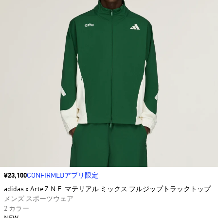
価格
¥23,100
CONFIRMEDアプリ限定
adidas x Arte Z.N.E. マテリアル ミックス フルジップトラックトップ
メンズ スポーツウェア
2 カラー