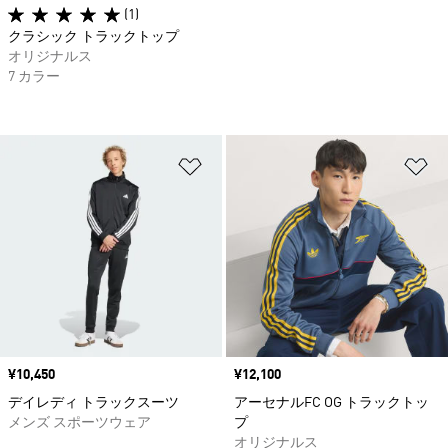
(1)
クラシック トラックトップ
オリジナルス
7 カラー
ほしいものリストに追加
ほ
価格
¥10,450
価格
¥12,100
デイレディ トラックスーツ
アーセナルFC OG トラックトッ
メンズ スポーツウェア
プ
オリジナルス