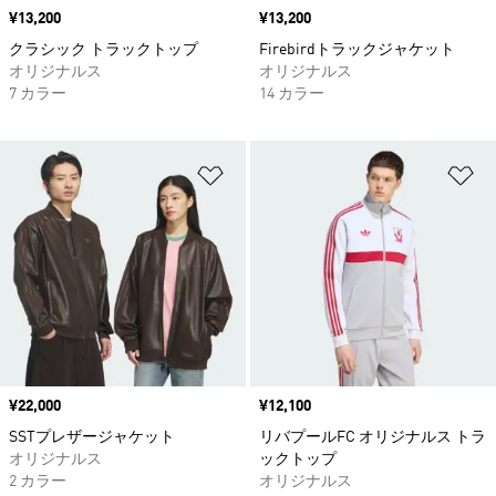
価格
¥13,200
価格
¥13,200
クラシック トラックトップ
Firebirdトラックジャケット
オリジナルス
オリジナルス
7 カラー
14 カラー
ほしいものリストに追加
ほ
価格
¥22,000
価格
¥12,100
SSTプレザージャケット
リバプールFC オリジナルス トラ
オリジナルス
ックトップ
2 カラー
オリジナルス