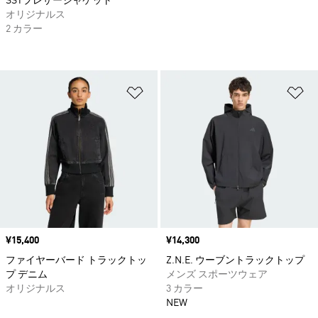
SSTプレザージャケット
オリジナルス
2 カラー
ほしいものリストに追加
ほ
価格
¥15,400
価格
¥14,300
ファイヤーバード トラックトッ
Z.N.E. ウーブントラックトップ
プ デニム
メンズ スポーツウェア
オリジナルス
3 カラー
NEW