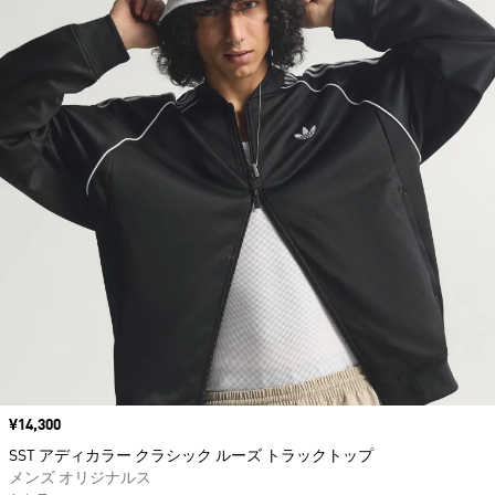
価格
¥14,300
SST アディカラー クラシック ルーズ トラックトップ
メンズ オリジナルス