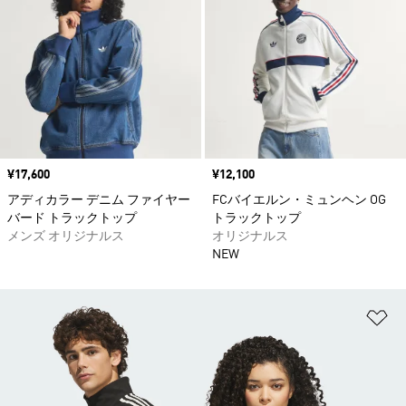
価格
¥17,600
価格
¥12,100
アディカラー デニム ファイヤー
FCバイエルン・ミュンヘン OG
バード トラックトップ
トラックトップ
メンズ オリジナルス
オリジナルス
NEW
ほ