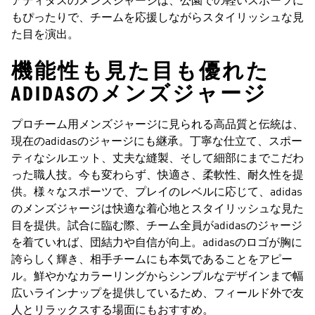
アディダスのメンズジャージは、公園での軽いスポーツに
もぴったりで、チームを応援しながらスタイリッシュな見
た目を演出。
機能性も見た目も優れた
ADIDASのメンズジャージ
プロチーム用メンズジャージに見られる高品質と伝統は、
現在のadidasのジャージにも継承。丁寧な仕立て、スポー
ティなシルエット、丈夫な縫製、そして細部にまでこだわ
った職人技。今も変わらず、快適さ、柔軟性、耐久性を提
供。様々なスポーツで、プレイのレベルに応じて、adidas
のメンズジャージは快適な着心地とスタイリッシュな見た
目を提供。試合に臨む際、チーム全員がadidasのジャージ
を着ていれば、団結力や自信が向上。adidasのロゴが胸に
誇らしく輝き、相手チームにも本気であることをアピー
ル。鮮やかなカラーリングからシンプルなデザインまで幅
広いラインナップを提供しているため、フィールド外で友
人とリラックスする場面にもおすすめ。