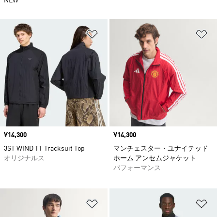
NEW
ほしいものリストに追加
ほ
価格
¥14,300
価格
¥14,300
3ST WIND TT Tracksuit Top
マンチェスター・ユナイテッド
オリジナルス
ホーム アンセムジャケット
パフォーマンス
ほしいものリストに追加
ほ