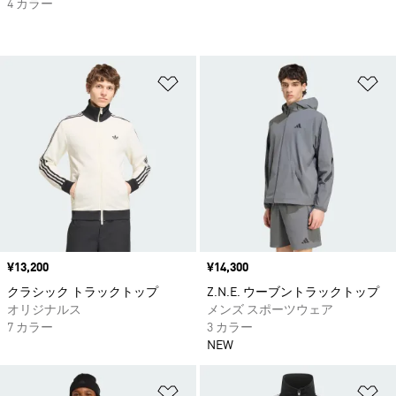
4 カラー
ほしいものリストに追加
ほ
価格
¥13,200
価格
¥14,300
クラシック トラックトップ
Z.N.E. ウーブントラックトップ
オリジナルス
メンズ スポーツウェア
7 カラー
3 カラー
NEW
ほしいものリストに追加
ほ