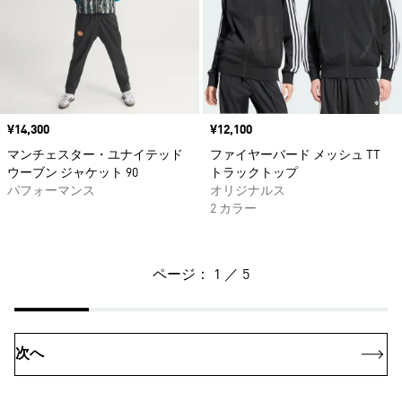
価格
¥14,300
価格
¥12,100
マンチェスター・ユナイテッド
ファイヤーバード メッシュ TT
ウーブン ジャケット 90
トラックトップ
パフォーマンス
オリジナルス
2 カラー
ページ： 1 ／ 5
次へ