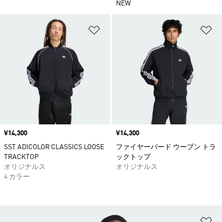
NEW
ほしいものリストに追加
ほ
価格
¥14,300
価格
¥14,300
SST ADICOLOR CLASSICS LOOSE
ファイヤーバード ウーブン トラ
TRACKTOP
ックトップ
オリジナルス
オリジナルス
4 カラー
ほ