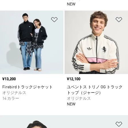
NEW
ほしいものリストに追加
ほ
価格
¥13,200
価格
¥12,100
Firebirdトラックジャケット
ユベントス トリノ OG トラック
オリジナルス
トップ（ジャージ）
14 カラー
オリジナルス
NEW
ほ