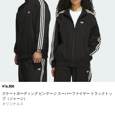
価格
¥16,500
スケートボーディング ビンテージ スーパーファイヤー トラックトッ
プ（ジャージ）
オリジナルス