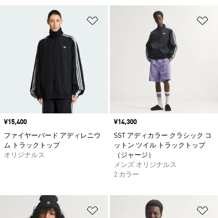
ほしいものリストに追加
ほ
価格
¥15,400
価格
¥14,300
ファイヤーバード アディレニウ
SST アディカラー クラシック コ
ム トラックトップ
ットン ツイル トラックトップ
オリジナルス
（ジャージ）
メンズ オリジナルス
2 カラー
ほしいものリストに追加
ほ