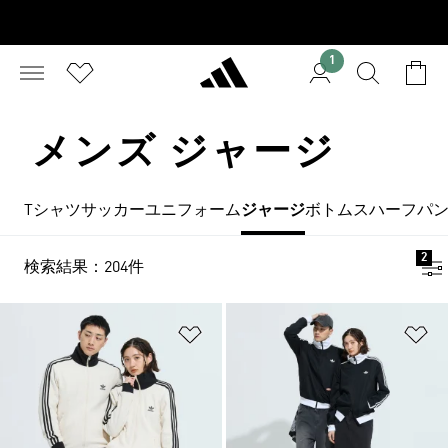
1
メンズ ジャージ
Tシャツ
サッカーユニフォーム
ジャージ
ボトムス
ハーフパ
2
検索結果：204件
ほしいものリストに追加
ほ