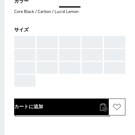
カラー
Core Black / Carbon / Lucid Lemon
サイズ
AAA
AAA
AAA
AAA
AAA
AAA
AAA
AAA
AAA
AAA
AAA
AAA
AAA
AAA
AAA
AAA
カートに追加