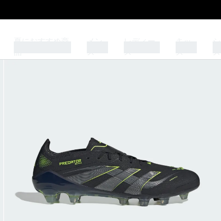
夏におすすめ商
メン
レディー
キッ
シ
品
ズ
ス
ズ
ズ