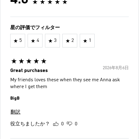
4.8
星の評価でフィルター
5
4
3
2
1
2026年8月6日
Great purchases
My friends loves these when they see me Anna ask
where I get them
BigB
翻訳
役立ちましたか？
0
0