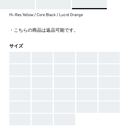
Hi-Res Yellow / Core Black / Lucid Orange
・こちらの商品は返品可能です。
サイズ
AAA
AAA
AAA
AAA
AAA
AAA
AAA
AAA
AAA
AAA
AAA
AAA
AAA
AAA
AAA
AAA
AAA
AAA
AAA
AAA
AAA
AAA
AAA
AAA
AAA
AAA
AAA
AAA