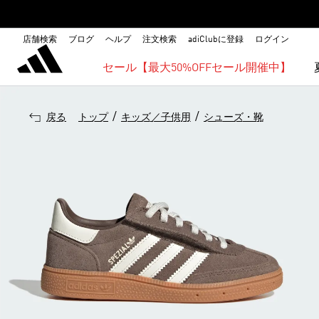
店舗検索
ブログ
ヘルプ
注文検索
adiClubに登録
ログイン
セール【最大50%OFFセール開催中】
/
/
戻る
トップ
キッズ／子供用
シューズ・靴