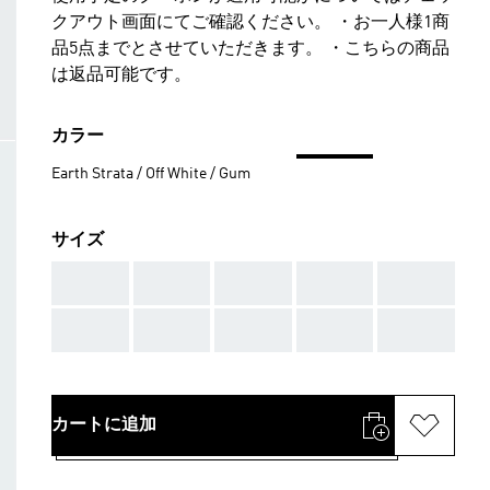
クアウト画面にてご確認ください。 ・お一人様1商
品5点までとさせていただきます。 ・こちらの商品
は返品可能です。
カラー
Earth Strata / Off White / Gum
サイズ
AAA
AAA
AAA
AAA
AAA
AAA
AAA
AAA
AAA
AAA
カートに追加