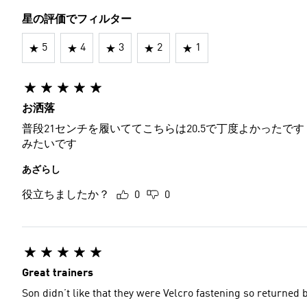
星の評価でフィルター
5
4
3
2
1
お洒落
普段21センチを履いててこちらは20.5で丁度よかったで
みたいです
あざらし
役立ちましたか？
0
0
Great trainers
Son didn’t like that they were Velcro fastening so returned 