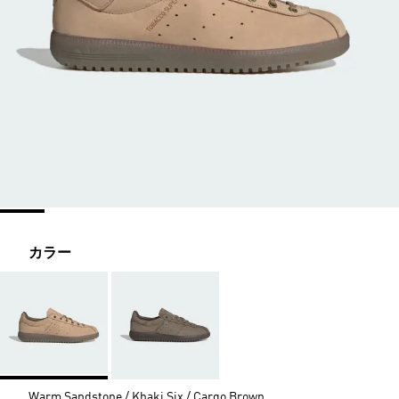
カラー
Warm Sandstone / Khaki Six / Cargo Brown