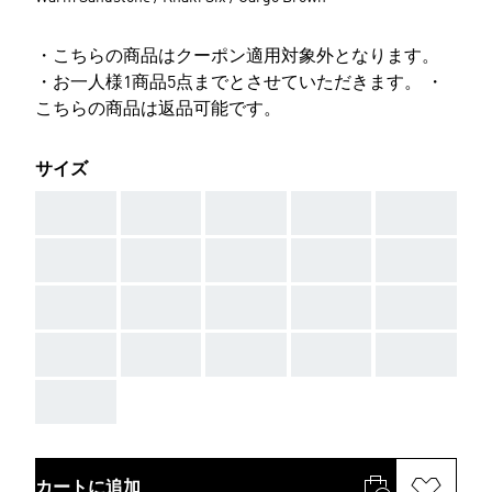
・こちらの商品はクーポン適用対象外となります。
・お一人様1商品5点までとさせていただきます。 ・
こちらの商品は返品可能です。
サイズ
AAA
AAA
AAA
AAA
AAA
AAA
AAA
AAA
AAA
AAA
AAA
AAA
AAA
AAA
AAA
AAA
AAA
AAA
AAA
AAA
AAA
カートに追加