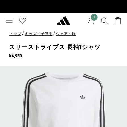
1
/
/
トップ
キッズ／子供用
ウェア・服
スリーストライプス 長袖Tシャツ
価格
¥4,950