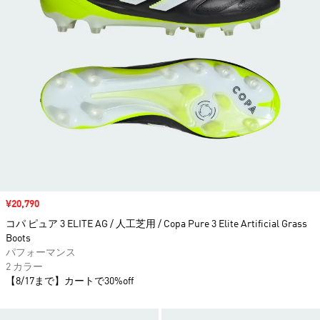
セール価格
¥20,790
コパ ピュア 3 ELITE AG / 人工芝用 / Copa Pure 3 Elite Artificial Grass
Boots
パフォーマンス
2 カラー
【8/17まで】カートで30%off