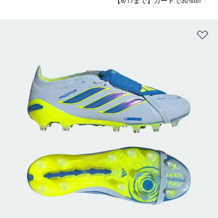
【8/17まで】カートで30%off
ほ