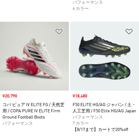
パフォーマンス
4 カラー
ほしいものリストに追加
ほ
セール価格
¥20,790
セール価格
¥18,480
コパ ピュア IV ELITE FG / 天然芝
F50 ELITE HG/AG ジャパン / 土・
用 / COPA PURE IV ELITE Firm
人工芝用 / F50 Elite HG/AG Japan
Ground Football Boots
パフォーマンス
パフォーマンス
7 カラー
【8/17まで】カートで20%off