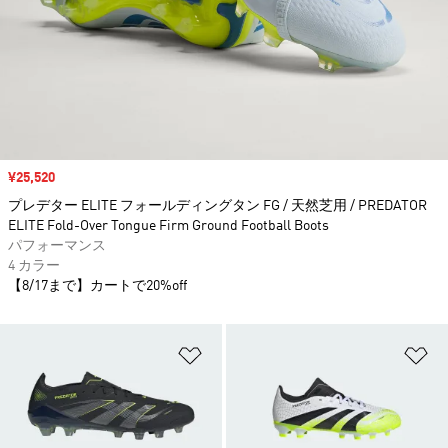
セール価格
¥25,520
プレデター ELITE フォールディングタン FG / 天然芝用 / PREDATOR
ELITE Fold-Over Tongue Firm Ground Football Boots
パフォーマンス
4 カラー
【8/17まで】カートで20%off
ほしいものリストに追加
ほ