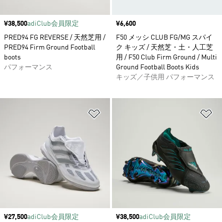
価格
¥38,500
adiClub会員限定
価格
¥6,600
PRED94 FG REVERSE / 天然芝用 /
F50 メッシ CLUB FG/MG スパイ
PRED94 Firm Ground Football
ク キッズ / 天然芝・土・人工芝
boots
用 / F50 Club Firm Ground / Multi
パフォーマンス
Ground Football Boots Kids
キッズ／子供用 パフォーマンス
ほしいものリストに追加
ほ
価格
¥27,500
adiClub会員限定
価格
¥38,500
adiClub会員限定