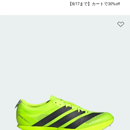
【8/17まで】カートで30%off
ほ