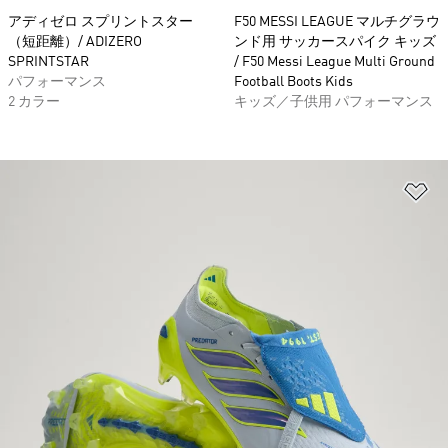
アディゼロ スプリントスター
F50 MESSI LEAGUE マルチグラウ
（短距離）/ ADIZERO
ンド用 サッカースパイク キッズ
SPRINTSTAR
/ F50 Messi League Multi Ground
パフォーマンス
Football Boots Kids
2 カラー
キッズ／子供用 パフォーマンス
ほ