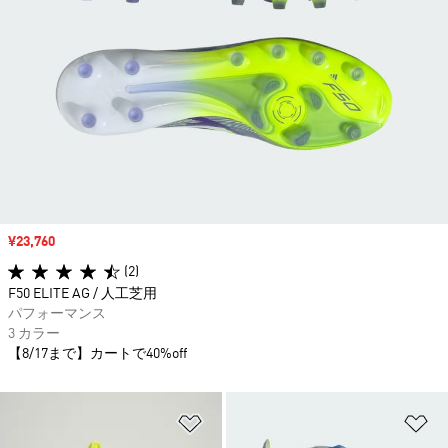
セール価格
¥23,760
(2)
F50 ELITE AG / 人工芝用
パフォーマンス
3 カラー
【8/17まで】カートで40%off
ほしいものリストに追加
ほ