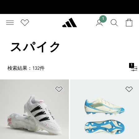
1
スパイク
1
検索結果：132件
ほしいものリストに追加
ほ