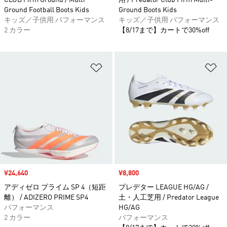
CLUB Firm Ground / Multi
用 / Predator Club Firm Multi-
Ground Football Boots Kids
Ground Boots Kids
キッズ／子供用 パフォーマンス
キッズ／子供用 パフォーマンス
2 カラー
【8/17まで】カートで30%off
ほしいものリストに追加
ほ
セール価格
¥24,640
セール価格
¥8,800
アディゼロ プライム SP 4（短距
プレデター LEAGUE HG/AG /
離） / ADIZERO PRIME SP4
土・人工芝用 / Predator League
パフォーマンス
HG/AG
2 カラー
パフォーマンス