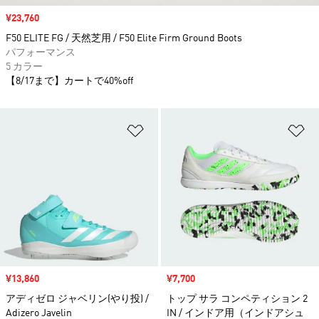
セール価格
¥23,760
F50 ELITE FG / 天然芝用 / F50 Elite Firm Ground Boots
パフォーマンス
5 カラー
【8/17まで】カートで40%off
ほしいものリストに追加
ほ
セール価格
¥13,860
セール価格
¥7,700
アディゼロ ジャベリン(やり投) /
トップ サラ コンペティション 2
Adizero Javelin
IN / インドア用（インドアシュ