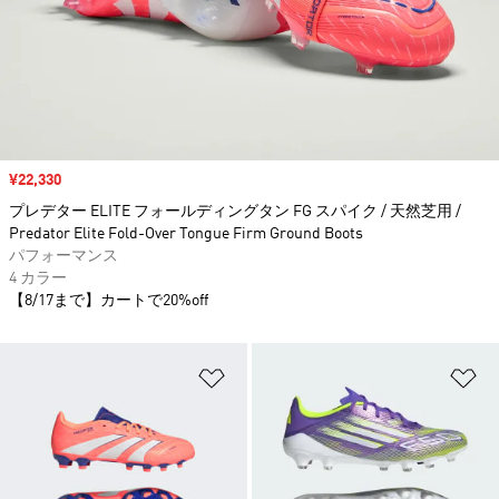
セール価格
¥22,330
プレデター ELITE フォールディングタン FG スパイク / 天然芝用 /
Predator Elite Fold-Over Tongue Firm Ground Boots
パフォーマンス
4 カラー
【8/17まで】カートで20%off
ほしいものリストに追加
ほ