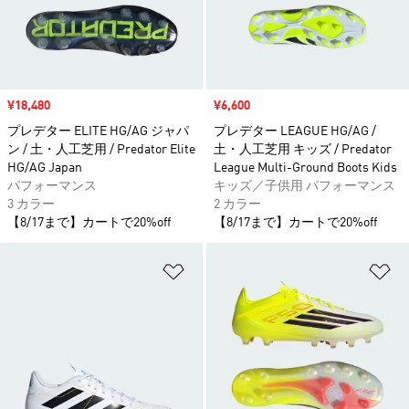
セール価格
¥18,480
セール価格
¥6,600
プレデター ELITE HG/AG ジャパ
プレデター LEAGUE HG/AG /
ン / 土・人工芝用 / Predator Elite
土・人工芝用 キッズ / Predator
HG/AG Japan
League Multi-Ground Boots Kids
パフォーマンス
キッズ／子供用 パフォーマンス
3 カラー
2 カラー
【8/17まで】カートで20%off
【8/17まで】カートで20%off
ほしいものリストに追加
ほ