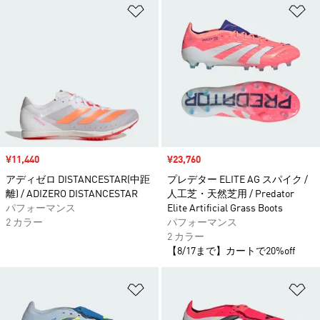
ほしいものリストに追加
ほ
セール価格
¥11,440
セール価格
¥23,760
アディゼロ DISTANCESTAR(中距
プレデター ELITE AG スパイク /
離) / ADIZERO DISTANCESTAR
人工芝・天然芝用 / Predator
パフォーマンス
Elite Artificial Grass Boots
2 カラー
パフォーマンス
2 カラー
【8/17まで】カートで20%off
ほしいものリストに追加
ほ