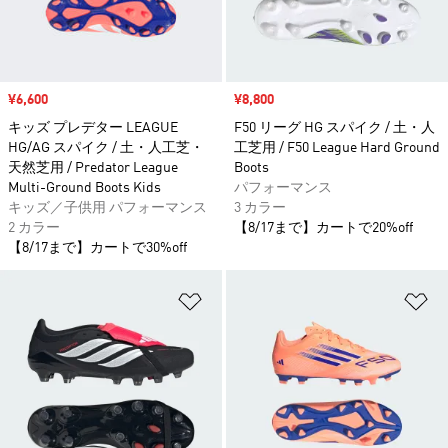
セール価格
¥6,600
セール価格
¥8,800
キッズ プレデター LEAGUE
F50 リーグ HG スパイク / 土・人
HG/AG スパイク / 土・人工芝・
工芝用 / F50 League Hard Ground
天然芝用 / Predator League
Boots
Multi-Ground Boots Kids
パフォーマンス
キッズ／子供用 パフォーマンス
3 カラー
2 カラー
【8/17まで】カートで20%off
【8/17まで】カートで30%off
ほしいものリストに追加
ほ