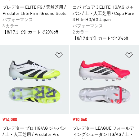
プレデター ELITE FG / 天然芝用 /
コパ ピュア 3 ELITE HG/AG ジャ
Predator Elite Firm Ground Boots
パン / 土・人工芝用 / Copa Pure
パフォーマンス
3 Elite HG/AG Japan
3 カラー
パフォーマンス
【8/17まで】カートで20%off
2 カラー
【8/17まで】カートで40%off
ほしいものリストに追加
ほ
セール価格
¥14,080
セール価格
¥10,560
プレデター プロ HG/AG ジャパン
プレデター LEAGUE フォールデ
/ 土・人工芝用 / Predator Pro
ィングシュータン HG/AG / 土・