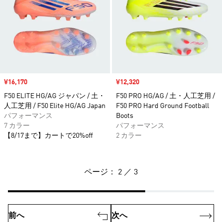
セール価格
¥16,170
セール価格
¥12,320
F50 ELITE HG/AG ジャパン / 土・
F50 PRO HG/AG / 土・人工芝用 /
人工芝用 / F50 Elite HG/AG Japan
F50 PRO Hard Ground Football
パフォーマンス
Boots
7 カラー
パフォーマンス
【8/17まで】カートで20%off
2 カラー
ページ： 2 ／ 3
前へ
次へ