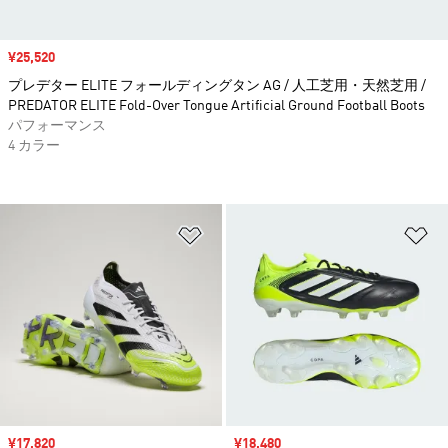
セール価格
¥25,520
プレデター ELITE フォールディングタン AG / 人工芝用・天然芝用 /
PREDATOR ELITE Fold-Over Tongue Artificial Ground Football Boots
パフォーマンス
4 カラー
ほしいものリストに追加
ほ
セール価格
¥17,820
セール価格
¥18,480