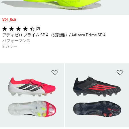
セール価格
¥21,560
(2)
アディゼロ プライム SP 4 （短距離）/ Adizero Prime SP 4
パフォーマンス
2 カラー
ほしいものリストに追加
ほ