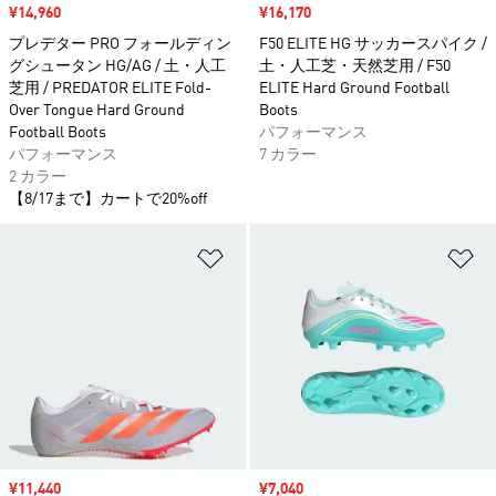
セール価格
¥14,960
セール価格
¥16,170
プレデター PRO フォールディン
F50 ELITE HG サッカースパイク /
グシュータン HG/AG / 土・人工
土・人工芝・天然芝用 / F50
芝用 / PREDATOR ELITE Fold-
ELITE Hard Ground Football
Over Tongue Hard Ground
Boots
Football Boots
パフォーマンス
パフォーマンス
7 カラー
2 カラー
【8/17まで】カートで20%off
ほしいものリストに追加
ほ
セール価格
¥11,440
セール価格
¥7,040