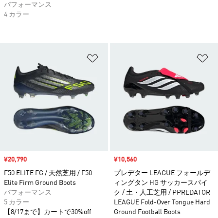
パフォーマンス
4 カラー
ほしいものリストに追加
ほ
セール価格
¥20,790
セール価格
¥10,560
F50 ELITE FG / 天然芝用 / F50
プレデター LEAGUE フォールデ
Elite Firm Ground Boots
ィングタン HG サッカースパイ
パフォーマンス
ク / 土・人工芝用 / PPREDATOR
5 カラー
LEAGUE Fold-Over Tongue Hard
【8/17まで】カートで30%off
Ground Football Boots