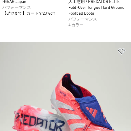
HG/AG Japan
人工芝用 / PREDATOR ELITE
パフォーマンス
Fold-Over Tongue Hard Ground
【8/17まで】カートで20%off
Football Boots
パフォーマンス
4 カラー
ほ