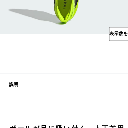
表示数を
説明