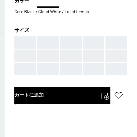
カラー
Core Black / Cloud White / Lucid Lemon
サイズ
AAA
AAA
AAA
AAA
AAA
AAA
AAA
AAA
AAA
AAA
AAA
AAA
AAA
AAA
AAA
カートに追加