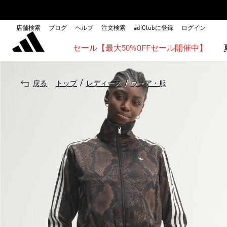
店舗検索
ブログ
ヘルプ
注文検索
adiClubに登録
ログイン
セール【最大50%OFFセール開催中】
/
/
戻る
トップ
レディース
ウェア・服