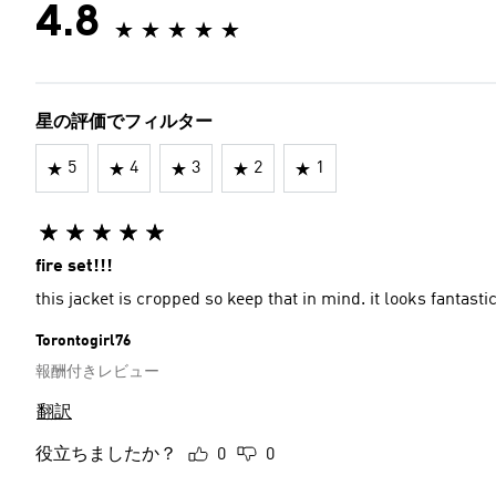
4.8
星の評価でフィルター
5
4
3
2
1
fire set!!!
this jacket is cropped so keep that in mind. it looks fantast
Torontogirl76
報酬付きレビュー
翻訳
役立ちましたか？
0
0