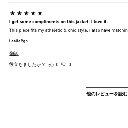
I get some compliments on this jacket. I love it.
This piece fits my atheletic & chic style. I also have matchi
LesliePgh
翻訳
役立ちましたか？
0
0
他のレビューを読む