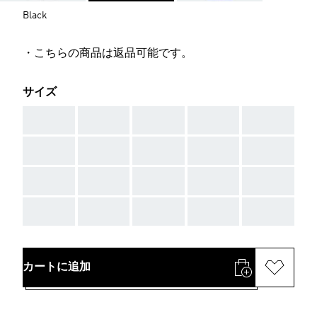
Black
・こちらの商品は返品可能です。
サイズ
AAA
AAA
AAA
AAA
AAA
AAA
AAA
AAA
AAA
AAA
AAA
AAA
AAA
AAA
AAA
AAA
AAA
AAA
AAA
AAA
カートに追加