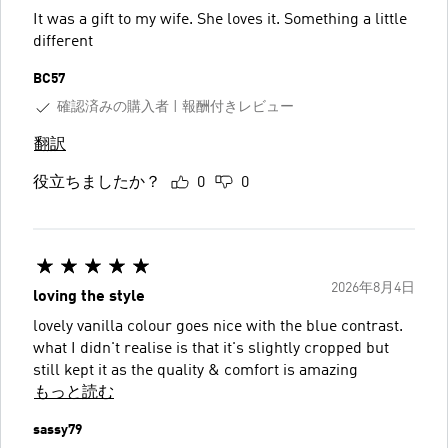
It was a gift to my wife. She loves it. Something a little
different
BC57
確認済みの購入者
報酬付きレビュー
翻訳
役立ちましたか？
0
0
2026年8月4日
loving the style
lovely vanilla colour goes nice with the blue contrast.
what I didn't realise is that it's slightly cropped but
still kept it as the quality & comfort is amazing
もっと読む
sassy79