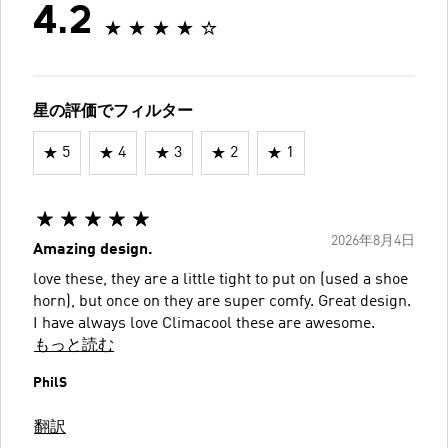
4.2
星の評価でフィルター
5
4
3
2
1
2026年8月4日
Amazing design.
love these, they are a little tight to put on (used a shoe
horn), but once on they are super comfy. Great design.
I have always love Climacool these are awesome.
もっと読む
PhilS
翻訳