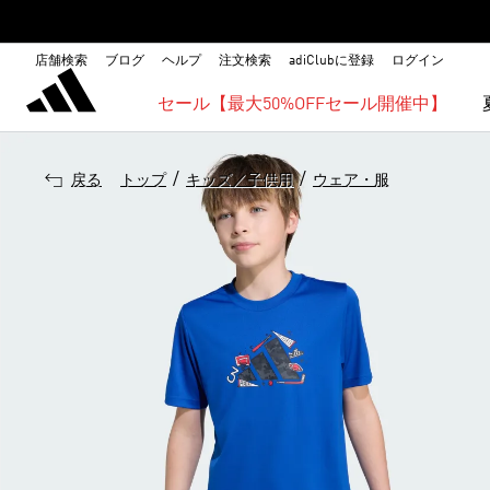
店舗検索
ブログ
ヘルプ
注文検索
adiClubに登録
ログイン
セール【最大50%OFFセール開催中】
/
/
戻る
トップ
キッズ／子供用
ウェア・服