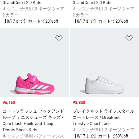
GrandCourt 2.0 Kids
GrandCourt 2.0 Kids
キッズ／子供用 スポーツウェア
キッズ／子供用 スポーツウェア
2 カラー
2 カラー
【8/17まで】カートで20%off
【8/17まで】カートで20%off
ほしいものリストに追加
ほ
セール価格
¥6,160
セール価格
¥3,850
コートフラッシュ フックアンド
ブレイクネット ライフスタイル
ループ テニスシューズ キッズ /
コートレース / Breaknet
Courtflash Hook-and-Loop
Lifestyle Court Lace
Tennis Shoes Kids
キッズ／子供用 スポーツウェア
キッズ／子供用 パフォーマンス
【8/17まで】カートで30%off