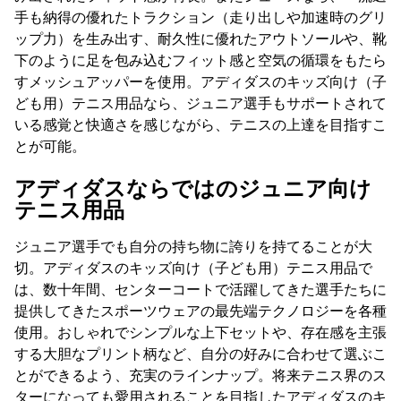
手も納得の優れたトラクション（走り出しや加速時のグリ
ップ力）を生み出す、耐久性に優れたアウトソールや、靴
下のように足を包み込むフィット感と空気の循環をもたら
すメッシュアッパーを使用。アディダスのキッズ向け（子
ども用）テニス用品なら、ジュニア選手もサポートされて
いる感覚と快適さを感じながら、テニスの上達を目指すこ
とが可能。
アディダスならではのジュニア向け
テニス用品
ジュニア選手でも自分の持ち物に誇りを持てることが大
切。アディダスのキッズ向け（子ども用）テニス用品で
は、数十年間、センターコートで活躍してきた選手たちに
提供してきたスポーツウェアの最先端テクノロジーを各種
使用。おしゃれでシンプルな上下セットや、存在感を主張
する大胆なプリント柄など、自分の好みに合わせて選ぶこ
とができるよう、充実のラインナップ。将来テニス界のス
ターになっても愛用されることを目指したアディダスのキ