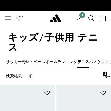
1
キッズ/子供用 テニ
ス
サッカー
野球・ベースボール
ランニング
テニス
バスケット
2
検索結果：10件
ほしいものリストに追加
ほ