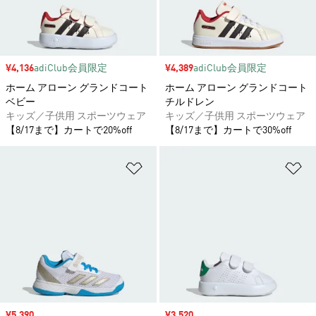
セール価格
¥4,136
adiClub会員限定
セール価格
¥4,389
adiClub会員限定
ホーム アローン グランドコート
ホーム アローン グランドコート
ベビー
チルドレン
キッズ／子供用 スポーツウェア
キッズ／子供用 スポーツウェア
【8/17まで】カートで20%off
【8/17まで】カートで30%off
ほしいものリストに追加
ほ
セール価格
¥5,390
セール価格
¥3,520