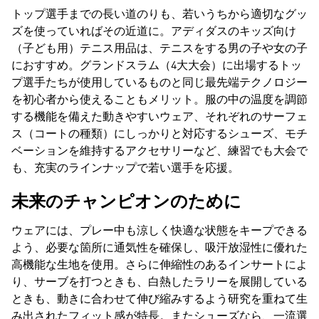
トップ選手までの長い道のりも、若いうちから適切なグッ
ズを使っていればその近道に。アディダスのキッズ向け
（子ども用）テニス用品は、テニスをする男の子や女の子
におすすめ。グランドスラム（4大大会）に出場するトッ
プ選手たちが使用しているものと同じ最先端テクノロジー
を初心者から使えることもメリット。服の中の温度を調節
する機能を備えた動きやすいウェア、それぞれのサーフェ
ス（コートの種類）にしっかりと対応するシューズ、モチ
ベーションを維持するアクセサリーなど、練習でも大会で
も、充実のラインナップで若い選手を応援。
未来のチャンピオンのために
ウェアには、プレー中も涼しく快適な状態をキープできる
よう、必要な箇所に通気性を確保し、吸汗放湿性に優れた
高機能な生地を使用。さらに伸縮性のあるインサートによ
り、サーブを打つときも、白熱したラリーを展開している
ときも、動きに合わせて伸び縮みするよう研究を重ねて生
み出されたフィット感が特長。またシューズなら、一流選