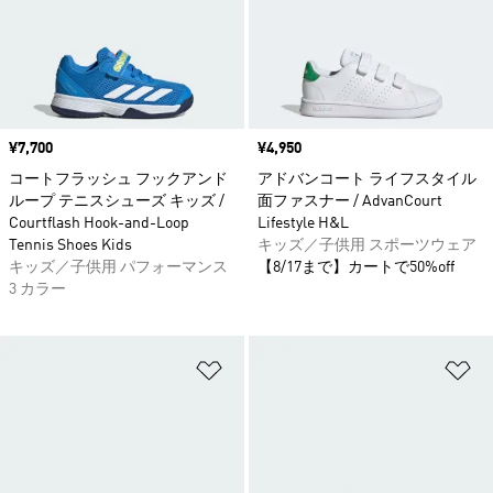
価格
¥7,700
価格
¥4,950
コートフラッシュ フックアンド
アドバンコート ライフスタイル
ループ テニスシューズ キッズ /
面ファスナー / AdvanCourt
Courtflash Hook-and-Loop
Lifestyle H&L
Tennis Shoes Kids
キッズ／子供用 スポーツウェア
キッズ／子供用 パフォーマンス
【8/17まで】カートで50%off
3 カラー
ほしいものリストに追加
ほ