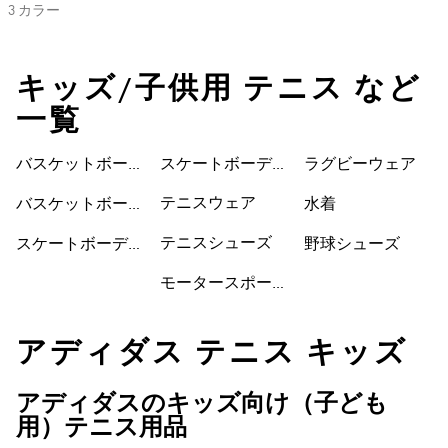
3 カラー
キッズ/子供用 テニス など
一覧
バスケットボール
スケートボーディ
ウェア
ラグビーウェア
ウェア
ングシューズ
テニスウェア
バスケットボール
水着
シューズ
テニスシューズ
スケートボーディ
野球シューズ
ングウェア
モータースポーツ
アディダス テニス キッズ
アディダスのキッズ向け（子ども
用）テニス用品