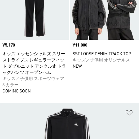
価格
¥5,170
価格
¥11,000
キッズ エッセンシャルズ スリー
SST LOOSE DENIM TRACK TOP
ストライプス レギュラーフィッ
キッズ／子供用 オリジナルス
ト ダブルニット アンクル丈 トラ
NEW
ックパンツ オープンヘム
キッズ／子供用 スポーツウェア
3 カラー
COMING SOON
ほ