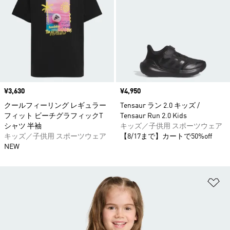
価格
¥3,630
価格
¥4,950
クールフィーリング レギュラー
Tensaur ラン 2.0 キッズ /
フィット ビーチグラフィックT
Tensaur Run 2.0 Kids
シャツ 半袖
キッズ／子供用 スポーツウェア
キッズ／子供用 スポーツウェア
【8/17まで】カートで50%off
NEW
ほ