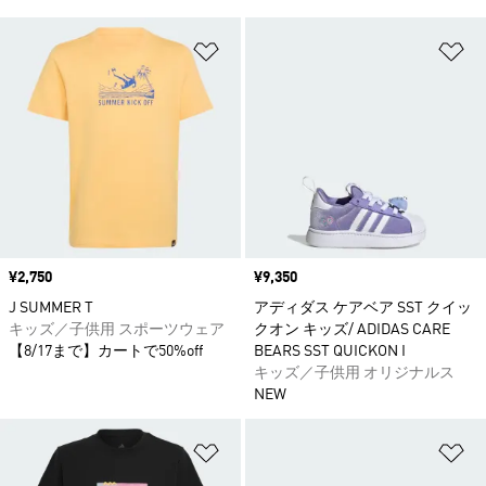
ほしいものリストに追加
ほ
価格
¥2,750
価格
¥9,350
J SUMMER T
アディダス ケアベア SST クイッ
キッズ／子供用 スポーツウェア
クオン キッズ/ ADIDAS CARE
【8/17まで】カートで50%off
BEARS SST QUICKON I
キッズ／子供用 オリジナルス
NEW
ほしいものリストに追加
ほ