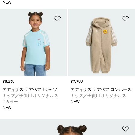
NEW
ほしいものリストに追加
ほ
価格
¥8,250
価格
¥7,700
アディダス ケアベア Tシャツ
アディダス ケアベア ロンパース
キッズ／子供用 オリジナルス
キッズ／子供用 オリジナルス
2 カラー
NEW
NEW
ほ