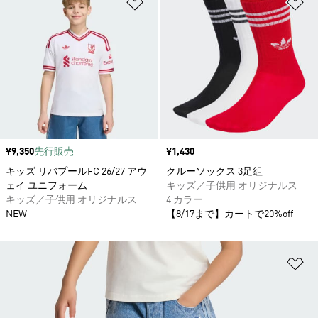
ほしいものリストに追加
ほ
価格
¥9,350
先行販売
価格
¥1,430
キッズ リバプールFC 26/27 アウ
クルーソックス 3足組
ェイ ユニフォーム
キッズ／子供用 オリジナルス
キッズ／子供用 オリジナルス
4 カラー
NEW
【8/17まで】カートで20%off
ほ