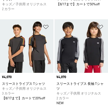
キッズ／子供用 オリジナルス
【8/17まで】カートで50%off
2 カラー
ほしいものリストに追加
ほ
価格
¥4,070
価格
¥4,070
スリーストライプス Tシャツ
スリーストライプス 長袖 Tシャ
キッズ／子供用 オリジナルス
ツ
3 カラー
キッズ／子供用 オリジナルス
【8/17まで】カートで20%off
2 カラー
NEW