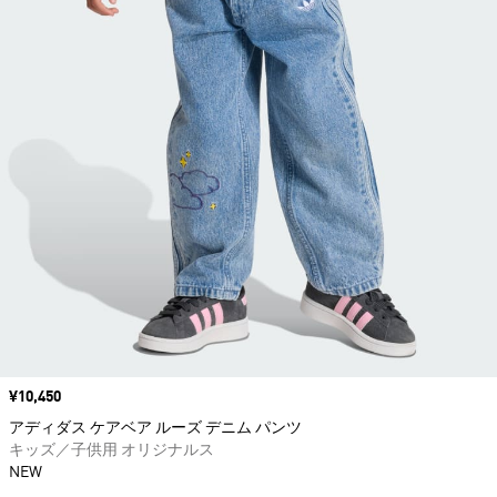
価格
¥10,450
アディダス ケアベア ルーズ デニム パンツ
キッズ／子供用 オリジナルス
NEW