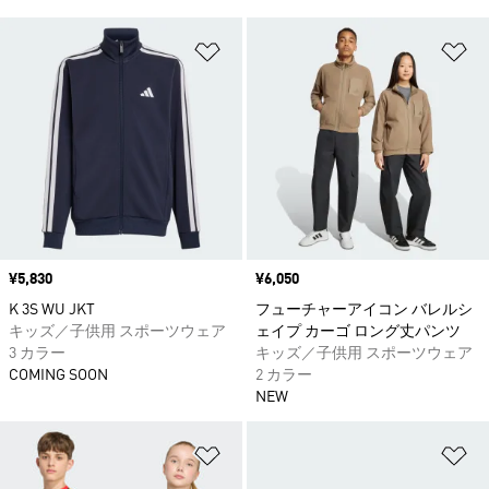
ほしいものリストに追加
ほ
価格
¥5,830
価格
¥6,050
K 3S WU JKT
フューチャーアイコン バレルシ
キッズ／子供用 スポーツウェア
ェイプ カーゴ ロング丈パンツ
3 カラー
キッズ／子供用 スポーツウェア
COMING SOON
2 カラー
NEW
ほしいものリストに追加
ほ