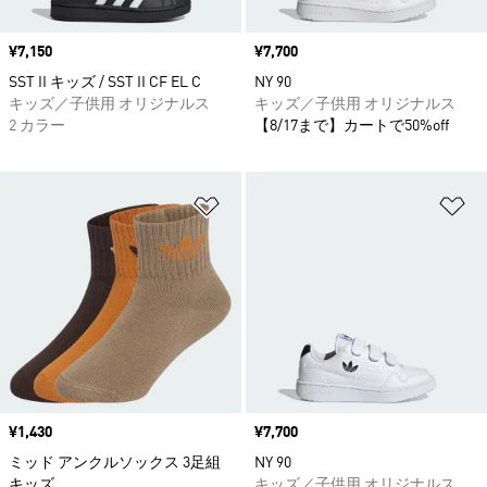
価格
¥7,150
価格
¥7,700
SST II キッズ / SST II CF EL C
NY 90
キッズ／子供用 オリジナルス
キッズ／子供用 オリジナルス
2 カラー
【8/17まで】カートで50%off
ほしいものリストに追加
ほ
価格
¥1,430
価格
¥7,700
ミッド アンクルソックス 3足組
NY 90
キッズ
キッズ／子供用 オリジナルス