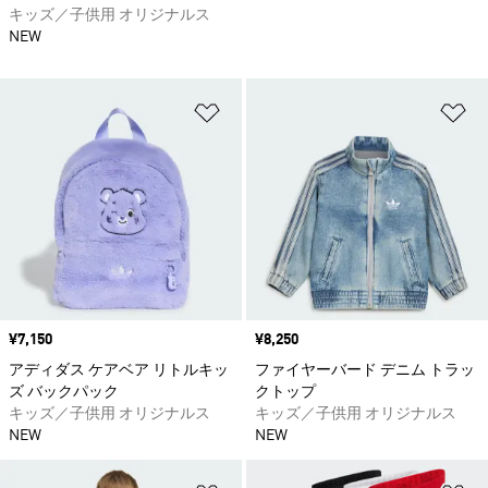
キッズ／子供用 オリジナルス
NEW
ほしいものリストに追加
ほ
価格
¥7,150
価格
¥8,250
アディダス ケアベア リトルキッ
ファイヤーバード デニム トラッ
ズ バックパック
クトップ
キッズ／子供用 オリジナルス
キッズ／子供用 オリジナルス
NEW
NEW