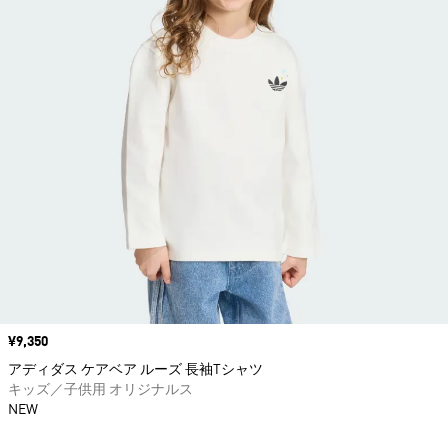
価格
¥9,350
アディダス ケアベア ルーズ 長袖Tシャツ
キッズ／子供用 オリジナルス
NEW