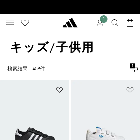
1
キッズ/子供用
1
検索結果：459件
ほしいものリストに追加
ほ