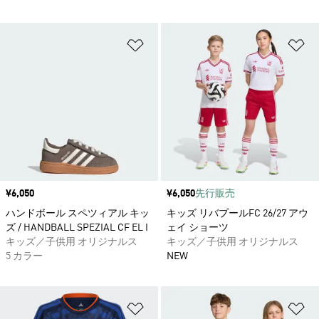
ほしいものリストに追加
ほ
価格
¥6,050
価格
¥6,050
先行販売
ハンドボール スペツィアル キッ
キッズ リバプールFC 26/27 アウ
ズ / HANDBALL SPEZIAL CF EL I
ェイ ショーツ
キッズ／子供用 オリジナルス
キッズ／子供用 オリジナルス
5 カラー
NEW
ほしいものリストに追加
ほ