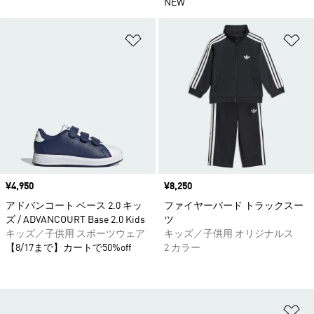
NEW
ほしいものリストに追加
ほ
価格
¥4,950
価格
¥8,250
アドバンコート ベース 2.0 キッ
ファイヤーバード トラックスー
ズ / ADVANCOURT Base 2.0 Kids
ツ
キッズ／子供用 スポーツウェア
キッズ／子供用 オリジナルス
【8/17まで】カートで50%off
2 カラー
ほ