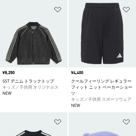
ほしいものリストに追加
ほ
価格
¥8,250
価格
¥4,400
SST デニム トラックトップ
クールフィーリング レギュラー
キッズ／子供用 オリジナルス
フィット ニット ベーカーショー
NEW
ツ
キッズ／子供用 スポーツウェア
NEW
ほしいものリストに追加
ほ