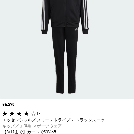
価格
¥6,270
(2)
エッセンシャルズ スリーストライプス トラックスーツ
キッズ／子供用 スポーツウェア
【8/17まで】カートで50%off