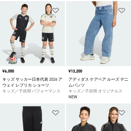
ほしいものリストに追加
ほ
価格
¥6,050
価格
¥13,200
キッズ サッカー日本代表 2026 ア
アディダス ケアベア ルーズ デニ
ウェイ レプリカ ショーツ
ムパンツ
キッズ／子供用 パフォーマンス
キッズ／子供用 オリジナルス
NEW
ほしいものリストに追加
ほ