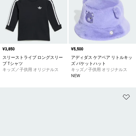
価格
¥3,850
価格
¥5,500
スリーストライプ ロングスリー
アディダス ケアベア リトルキッ
ブ Tシャツ
ズ バケットハット
キッズ／子供用 オリジナルス
キッズ／子供用 オリジナルス
NEW
ほ