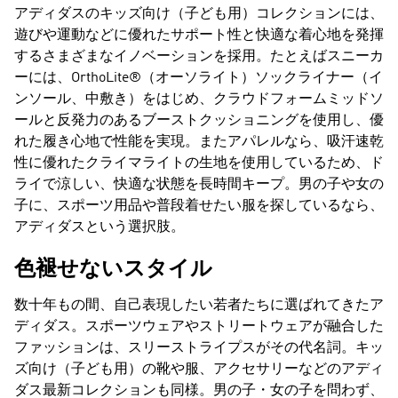
アディダスのキッズ向け（子ども用）コレクションには、
遊びや運動などに優れたサポート性と快適な着心地を発揮
するさまざまなイノベーションを採用。たとえばスニーカ
ーには、OrthoLite®（オーソライト）ソックライナー（イ
ンソール、中敷き）をはじめ、クラウドフォームミッドソ
ールと反発力のあるブーストクッショニングを使用し、優
れた履き心地で性能を実現。またアパレルなら、吸汗速乾
性に優れたクライマライトの生地を使用しているため、ド
ライで涼しい、快適な状態を長時間キープ。男の子や女の
子に、スポーツ用品や普段着せたい服を探しているなら、
アディダスという選択肢。
色褪せないスタイル
数十年もの間、自己表現したい若者たちに選ばれてきたア
ディダス。スポーツウェアやストリートウェアが融合した
ファッションは、スリーストライプスがその代名詞。キッ
ズ向け（子ども用）の靴や服、アクセサリーなどのアディ
ダス最新コレクションも同様。男の子・女の子を問わず、