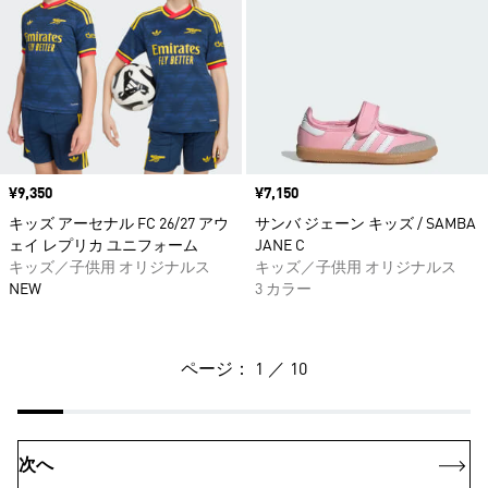
価格
¥9,350
価格
¥7,150
キッズ アーセナル FC 26/27 アウ
サンバ ジェーン キッズ / SAMBA
ェイ レプリカ ユニフォーム
JANE C
キッズ／子供用 オリジナルス
キッズ／子供用 オリジナルス
NEW
3 カラー
ページ： 1 ／ 10
次へ