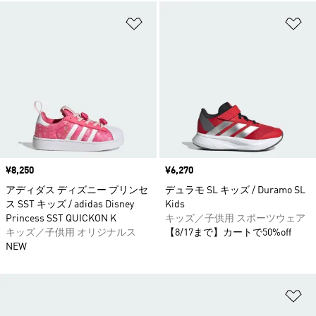
ほしいものリストに追加
ほ
価格
¥8,250
価格
¥6,270
アディダス ディズニー プリンセ
デュラモ SL キッズ / Duramo SL
ス SST キッズ / adidas Disney
Kids
Princess SST QUICKON K
キッズ／子供用 スポーツウェア
キッズ／子供用 オリジナルス
【8/17まで】カートで50%off
NEW
ほ