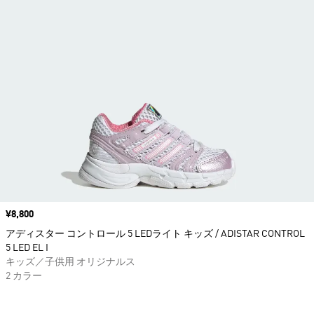
価格
¥8,800
アディスター コントロール 5 LEDライト キッズ / ADISTAR CONTROL
5 LED EL I
キッズ／子供用 オリジナルス
2 カラー