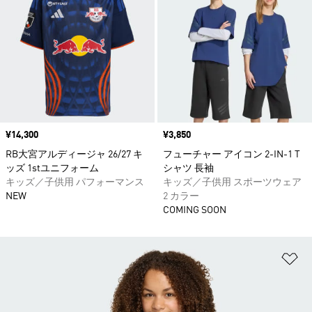
価格
¥14,300
価格
¥3,850
RB大宮アルディージャ 26/27 キ
フューチャー アイコン 2-IN-1 T
ッズ 1stユニフォーム
シャツ 長袖
キッズ／子供用 パフォーマンス
キッズ／子供用 スポーツウェア
NEW
2 カラー
COMING SOON
ほ