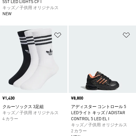
SST LED LIGHTS CF I
キッズ／子供用 オリジナルス
NEW
ほしいものリストに追加
ほ
価格
¥1,430
価格
¥8,800
クルーソックス 3足組
アディスター コントロール 5
キッズ／子供用 オリジナルス
LEDライト キッズ / ADISTAR
4 カラー
CONTROL 5 LED EL I
キッズ／子供用 オリジナルス
2 カラー