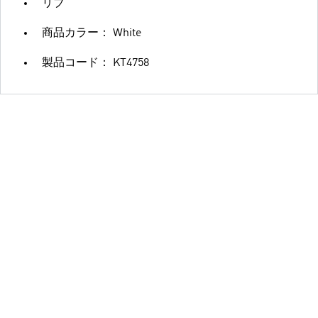
リブ
商品カラー： White
製品コード： KT4758