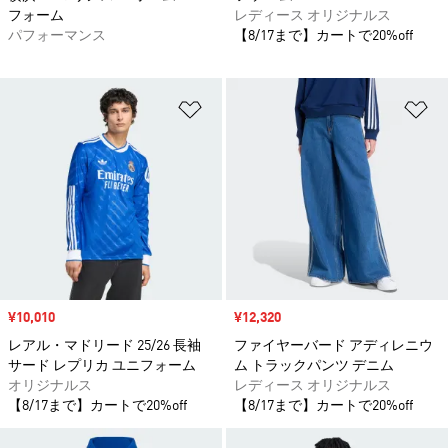
フォーム
レディース オリジナルス
パフォーマンス
【8/17まで】カートで20%off
ほしいものリストに追加
ほ
セール価格
¥10,010
セール価格
¥12,320
レアル・マドリード 25/26 長袖
ファイヤーバード アディレニウ
サード レプリカ ユニフォーム
ム トラックパンツ デニム
オリジナルス
レディース オリジナルス
【8/17まで】カートで20%off
【8/17まで】カートで20%off