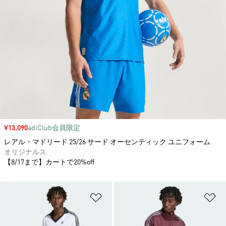
セール価格
¥13,090
adiClub会員限定
レアル・マドリード 25/26 サード オーセンティック ユニフォーム
オリジナルス
【8/17まで】カートで20%off
ほしいものリストに追加
ほ