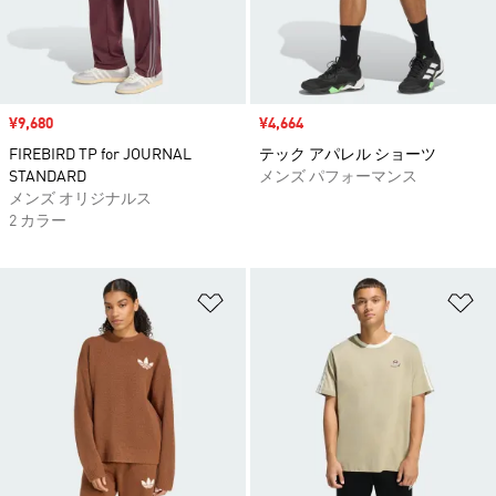
セール価格
¥9,680
セール価格
¥4,664
FIREBIRD TP for JOURNAL
テック アパレル ショーツ
STANDARD
メンズ パフォーマンス
メンズ オリジナルス
2 カラー
ほしいものリストに追加
ほ