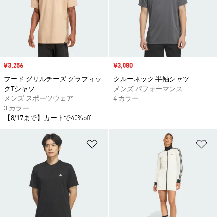
セール価格
¥3,256
セール価格
¥3,080
フード グリルチーズ グラフィッ
クルーネック 半袖シャツ
クTシャツ
メンズ パフォーマンス
メンズ スポーツウェア
4 カラー
3 カラー
【8/17まで】カートで40%off
ほしいものリストに追加
ほ