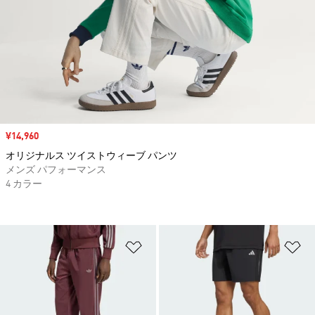
セール価格
¥14,960
オリジナルス ツイストウィーブ パンツ
メンズ パフォーマンス
4 カラー
ほしいものリストに追加
ほ