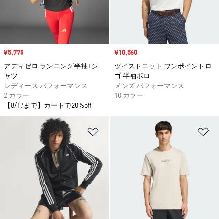
セール価格
¥5,775
セール価格
¥10,560
アディゼロ ランニング半袖Tシ
ツイストニット ワンポイントロ
ャツ
ゴ 半袖ポロ
レディース パフォーマンス
メンズ パフォーマンス
2 カラー
10 カラー
【8/17まで】カートで20%off
ほしいものリストに追加
ほ