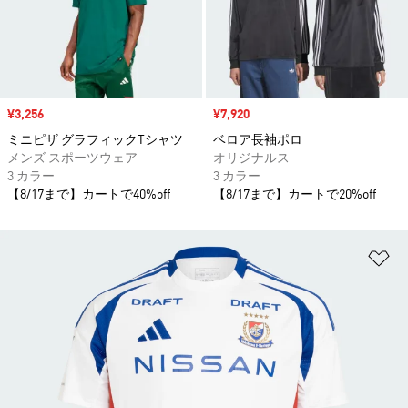
セール価格
¥3,256
セール価格
¥7,920
ミニピザ グラフィックTシャツ
ベロア長袖ポロ
メンズ スポーツウェア
オリジナルス
3 カラー
3 カラー
【8/17まで】カートで40%off
【8/17まで】カートで20%off
ほ