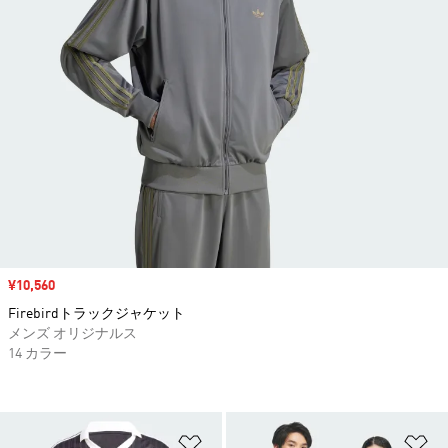
セール価格
¥10,560
Firebirdトラックジャケット
メンズ オリジナルス
14 カラー
ほしいものリストに追加
ほ