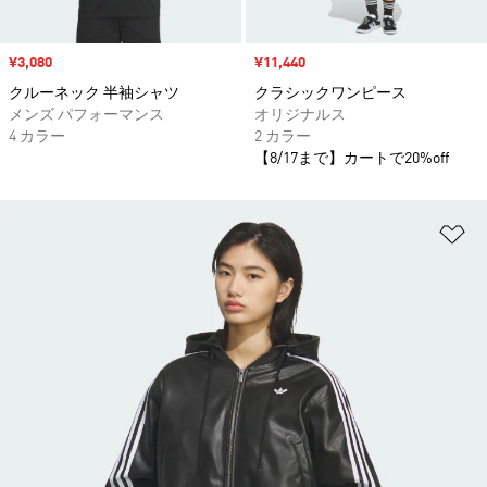
セール価格
¥3,080
セール価格
¥11,440
クルーネック 半袖シャツ
クラシックワンピース
メンズ パフォーマンス
オリジナルス
4 カラー
2 カラー
【8/17まで】カートで20%off
ほ