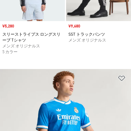
セール価格
¥5,280
セール価格
¥9,680
スリーストライプス ロングスリ
SST トラックパンツ
ーブ Tシャツ
メンズ オリジナルス
メンズ オリジナルス
5 カラー
ほ