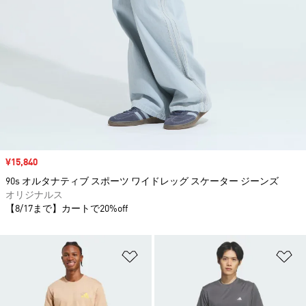
セール価格
¥15,840
90s オルタナティブ スポーツ ワイドレッグ スケーター ジーンズ
オリジナルス
【8/17まで】カートで20%off
ほしいものリストに追加
ほ