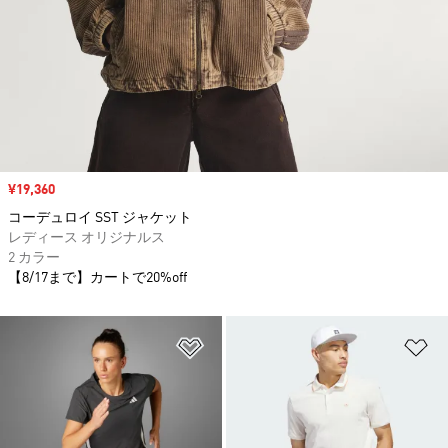
セール価格
¥19,360
コーデュロイ SST ジャケット
レディース オリジナルス
2 カラー
【8/17まで】カートで20%off
ほしいものリストに追加
ほ