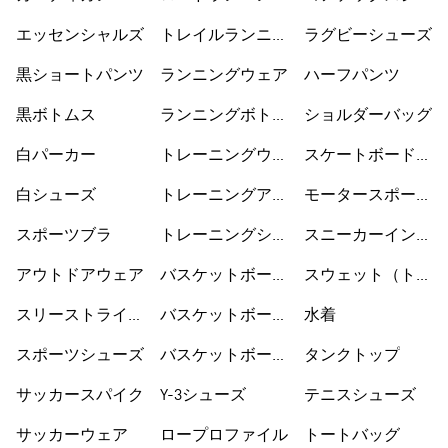
シューズ
ーズ
エッセンシャルズ
トレイルランニン
ラグビーシューズ
グシューズ
黒ショートパンツ
ランニングウェア
ハーフパンツ
黒ボトムス
ランニングボトム
ショルダーバッグ
ス
白パーカー
トレーニングウェ
スケートボードシ
ア
ューズ
白シューズ
トレーニングアク
モータースポーツ
セサリー
ウェア
スポーツブラ
トレーニングシュ
スニーカーインソ
ーズ
ックス
アウトドアウェア
バスケットボール
スウェット（トレ
ウェア
ーナー）
スリーストライプ
バスケットボール
水着
ス
シューズ
スポーツシューズ
バスケットボール
タンクトップ
ショートパンツ
サッカースパイク
Y-3シューズ
テニスシューズ
サッカーウェア
ロープロファイル
トートバッグ