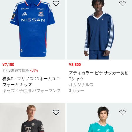
ほしいものリストに追加
ほ
セール価格
¥7,150
セール価格
¥8,800
¥14,300 通常価格
-50%
割引
アディカラー ピケ サッカー長袖
横浜F・マリノス 25 ホームユニ
Tシャツ
フォーム キッズ
オリジナルス
キッズ／子供用 パフォーマンス
3 カラー
ほしいものリストに追加
ほ