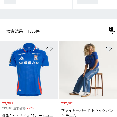
メンズ
レディース
2
検索結果：1835件
ほしいものリストに追加
ほ
セール価格
¥9,900
セール価格
¥12,320
¥19,800 通常価格
-50%
割引
ファイヤーバード トラックパン
横浜F・マリノス 25 ホームユニ
ツ デニム