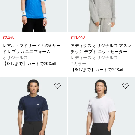
セール価格
¥9,240
セール価格
¥11,440
レアル・マドリード 25/26 サー
アディダス オリジナルス アスレ
ド レプリカ ユニフォーム
チック デプト ニットセーター
オリジナルス
レディース オリジナルス
【8/17まで】カートで20%off
2 カラー
【8/17まで】カートで20%off
ほしいものリストに追加
ほ