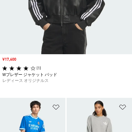
セール価格
¥17,600
(1)
Wプレザー ジャケット パッド
レディース オリジナルス
ほしいものリストに追加
ほ