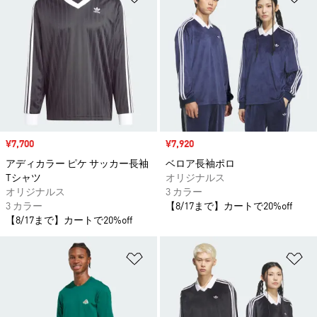
セール価格
¥7,700
セール価格
¥7,920
アディカラー ピケ サッカー長袖
ベロア長袖ポロ
Tシャツ
オリジナルス
オリジナルス
3 カラー
3 カラー
【8/17まで】カートで20%off
【8/17まで】カートで20%off
ほしいものリストに追加
ほ