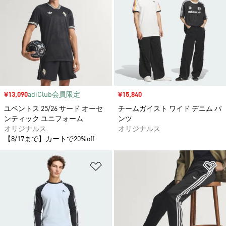
セール価格
¥13,090
adiClub会員限定
セール価格
¥15,840
ユベントス 25/26 サード オーセ
チームガイスト ワイド デニム パ
ンティック ユニフォーム
ンツ
オリジナルス
オリジナルス
【8/17まで】カートで20%off
ほしいものリストに追加
ほ