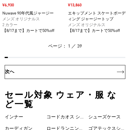
セール価格
¥6,930
セール価格
¥13,860
Nuwave 90年代風ジャージー
エキップメント スケートボーデ
メンズ オリジナルス
ィング ジャージートップ
2 カラー
メンズ オリジナルス
【8/17まで】カートで50%off
【8/17まで】カートで50%off
ページ： 1 ／ 39
次へ
セール対象 ウェア・服 な
ど一覧
インナー
コードカオス シ
シューズケース
ューズ
カーディガン
ロードランニング
ゴアテックスシュ