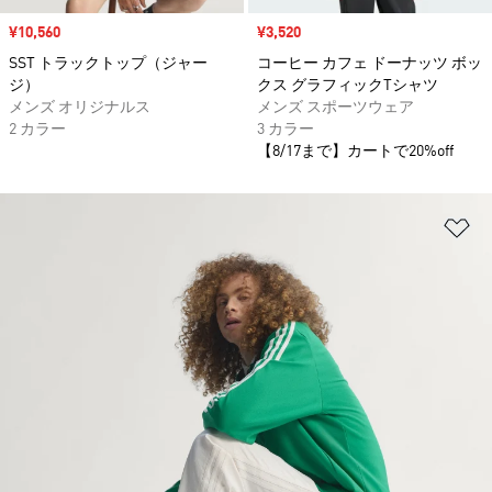
セール価格
¥10,560
セール価格
¥3,520
SST トラックトップ（ジャー
コーヒー カフェ ドーナッツ ボッ
ジ）
クス グラフィックTシャツ
メンズ オリジナルス
メンズ スポーツウェア
2 カラー
3 カラー
【8/17まで】カートで20%off
ほ