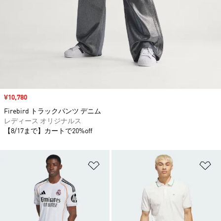
セール価格
¥10,780
Firebird トラックパンツ デニム
レディース オリジナルス
【8/17まで】カートで20%off
ほしいものリストに追加
ほ