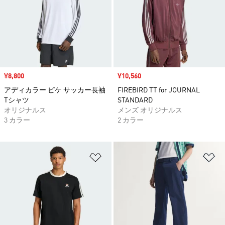
セール価格
¥8,800
セール価格
¥10,560
アディカラー ピケ サッカー長袖
FIREBIRD TT for JOURNAL
Tシャツ
STANDARD
オリジナルス
メンズ オリジナルス
3 カラー
2 カラー
ほしいものリストに追加
ほ