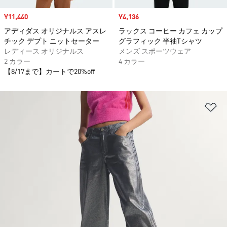
セール価格
¥11,440
セール価格
¥4,136
アディダス オリジナルス アスレ
ラックス コーヒー カフェ カップ
チック デプト ニットセーター
グラフィック 半袖Tシャツ
レディース オリジナルス
メンズ スポーツウェア
2 カラー
4 カラー
【8/17まで】カートで20%off
ほ