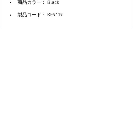
商品カラー： Black
製品コード： KE9119