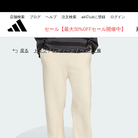
店舗検索
ブログ
ヘルプ
注文検索
adiClubに登録
ログイン
セール【最大50%OFFセール開催中】
/
/
戻る
トップ
レディース
ウェア・服