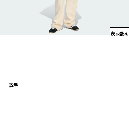
表示数を
説明