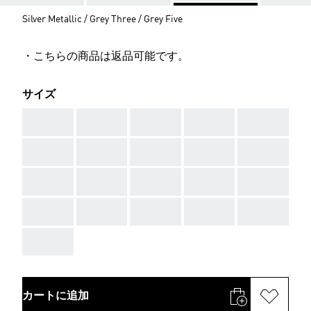
Silver Metallic / Grey Three / Grey Five
・こちらの商品は返品可能です。
サイズ
AAA
AAA
AAA
AAA
AAA
AAA
AAA
AAA
AAA
AAA
AAA
AAA
AAA
AAA
AAA
AAA
AAA
AAA
AAA
AAA
AAA
カートに追加