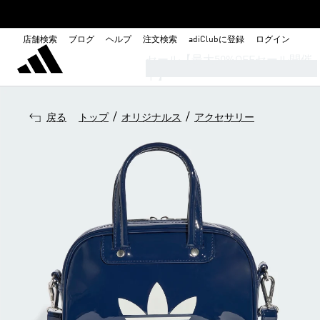
店舗検索
ブログ
ヘルプ
注文検索
adiClubに登録
ログイン
セール【最大50%OFFセール開催
中】
/
/
戻る
トップ
オリジナルス
アクセサリー