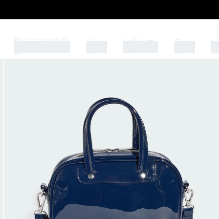
夏におすすめ商
メン
レディー
キッ
シ
品
ズ
ス
ズ
ズ