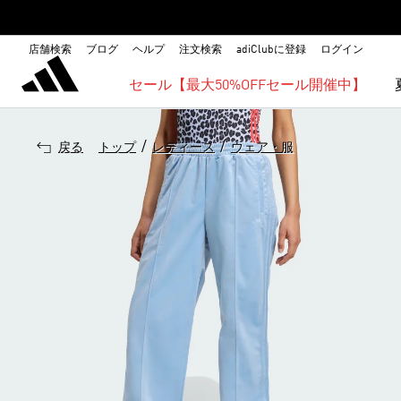
店舗検索
ブログ
ヘルプ
注文検索
adiClubに登録
ログイン
セール【最大50%OFFセール開催中】
/
/
戻る
トップ
レディース
ウェア・服