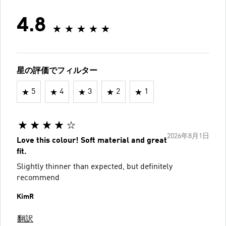
4.8
星の評価でフィルター
5
4
3
2
1
2026年8月1日
Love this colour! Soft material and great
fit.
Slightly thinner than expected, but definitely
recommend
KimR
翻訳