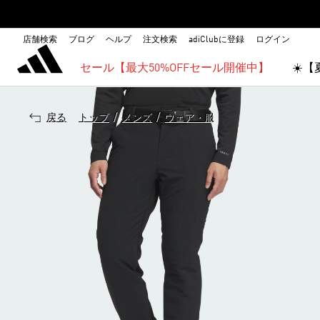
店舗検索
ブログ
ヘルプ
注文検索
adiClubに登録
ログイン
セール【最大50%OFFセール開催中】
☀️
/
/
戻る
トップ
メンズ
ウェア・服