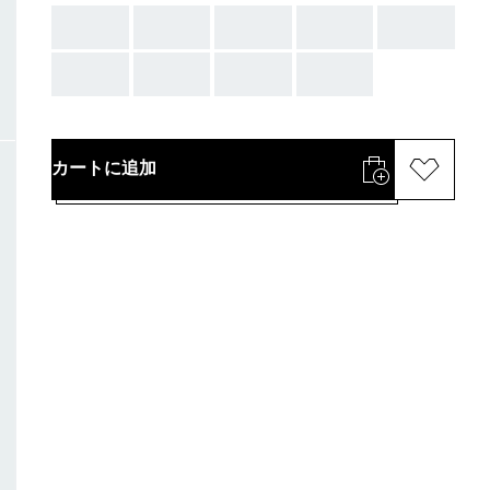
AAA
AAA
AAA
AAA
AAA
AAA
AAA
AAA
AAA
カートに追加