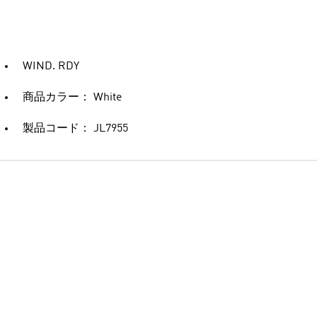
WIND. RDY
商品カラー： White
製品コード： JL7955