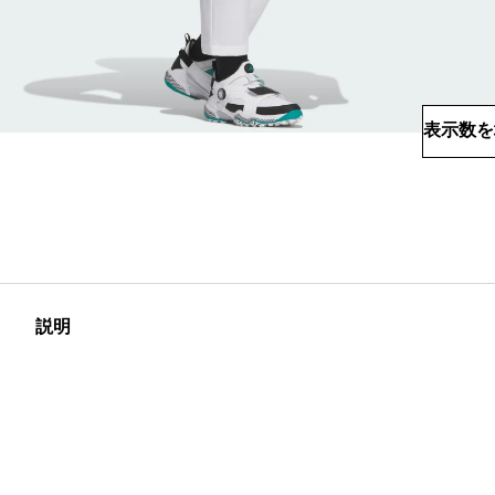
表示数を
説明