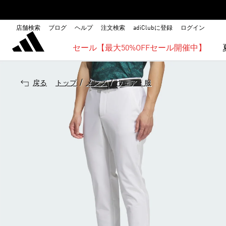
店舗検索
ブログ
ヘルプ
注文検索
adiClubに登録
ログイン
セール【最大50%OFFセール開催中】
/
/
戻る
トップ
メンズ
ウェア・服