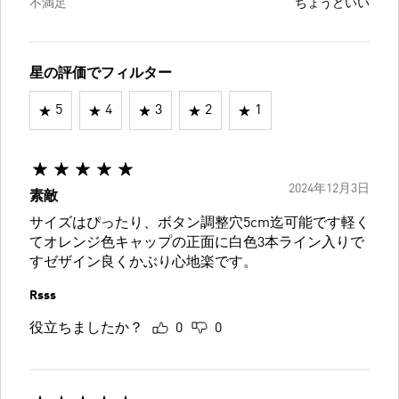
不満足
ちょうどいい
星の評価でフィルター
5
4
3
2
1
2024年12月3日
素敵
サイズはぴったり、ボタン調整穴5cm迄可能です軽く
てオレンジ色キャップの正面に白色3本ライン入りで
すゼザイン良くかぶり心地楽です。
Rsss
役立ちましたか？
0
0