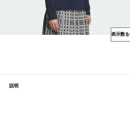
表示数を
説明