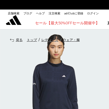
店舗検索
ブログ
ヘルプ
注文検索
adiClubに登録
ログイン
セール【最大50%OFFセール開催中】
/
/
戻る
トップ
レディース
ウェア・服