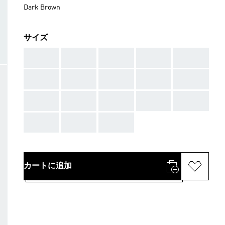
Dark Brown
サイズ
AAA
AAA
AAA
AAA
AAA
AAA
AAA
AAA
AAA
AAA
AAA
AAA
AAA
AAA
AAA
AAA
AAA
AAA
カートに追加