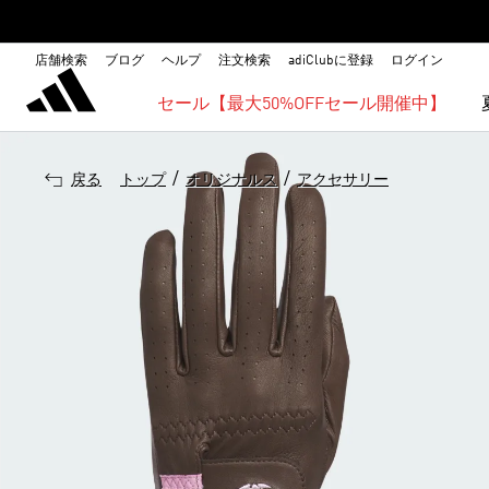
店舗検索
ブログ
ヘルプ
注文検索
adiClubに登録
ログイン
セール【最大50%OFFセール開催中】
/
/
戻る
トップ
オリジナルス
アクセサリー