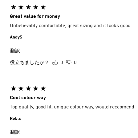
Great value for money
Unbelievably comfortable, great sizing and it looks good
AndyS
翻訳
役立ちましたか？
0
0
Cool colour way
Top quality, good fit, unique colour way, would reccomend
Rob.c
翻訳