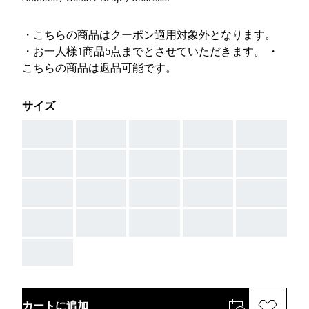
・こちらの商品はクーポン適用対象外となります。
・お一人様1商品5点までとさせていただきます。 ・
こちらの商品は返品可能です。
サイズ
AAA
AAA
AAA
AAA
AAA
AAA
AAA
AAA
AAA
AAA
AAA
AAA
AAA
AAA
AAA
AAA
AAA
AAA
AAA
AAA
AAA
カートに追加