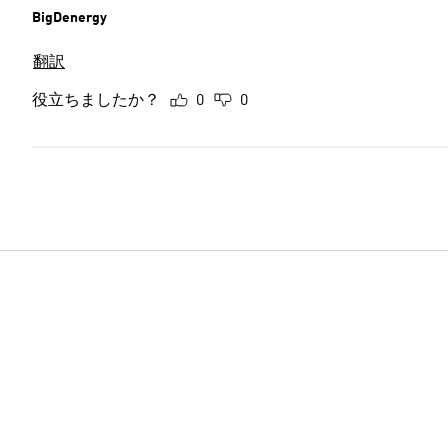
BigDenergy
翻訳
役立ちましたか？
0
0