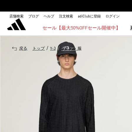
店舗検索
ブログ
ヘルプ
注文検索
adiClubに登録
ログイン
セール【最大50%OFFセール開催中】
/
/
戻る
トップ
Y-3
ウェア・服