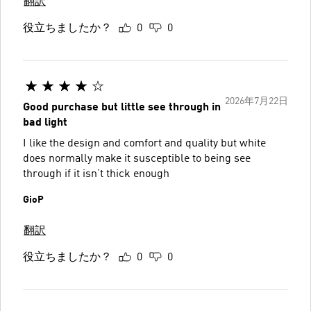
翻訳
役立ちましたか？
0
0
2026年7月22日
Good purchase but little see through in
bad light
I like the design and comfort and quality but white
does normally make it susceptible to being see
through if it isn’t thick enough
GioP
翻訳
役立ちましたか？
0
0