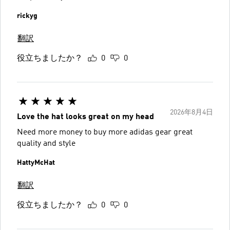
rickyg
翻訳
役立ちましたか？
0
0
2026年8月4日
Love the hat looks great on my head
Need more money to buy more adidas gear great
quality and style
HattyMcHat
翻訳
役立ちましたか？
0
0