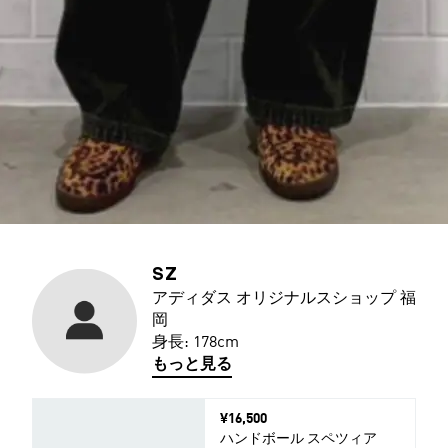
SZ
アディダス オリジナルスショップ 福
岡
身長: 178cm
もっと見る
価格
¥16,500
ハンドボール スペツィア