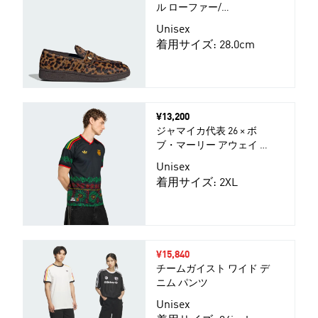
ル ローファー/
HANDBALL SPEZIAL
Unisex
LOAFER
着用サイズ: 28.0cm
価格
¥13,200
ジャマイカ代表 26 × ボ
ブ・マーリー アウェイ レ
プリカ ユニフォーム
Unisex
着用サイズ: 2XL
セール価格
¥15,840
チームガイスト ワイド デ
ニム パンツ
Unisex