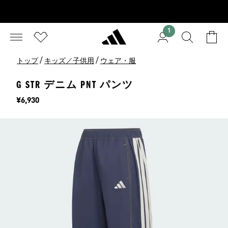
1
/
/
トップ
キッズ／子供用
ウェア・服
G STR デニム PNT パンツ
価格
¥6,930