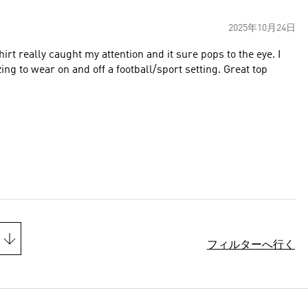
2025年10月24日
irt really caught my attention and it sure pops to the eye. I
ing to wear on and off a football/sport setting. Great top
フィルターへ行く