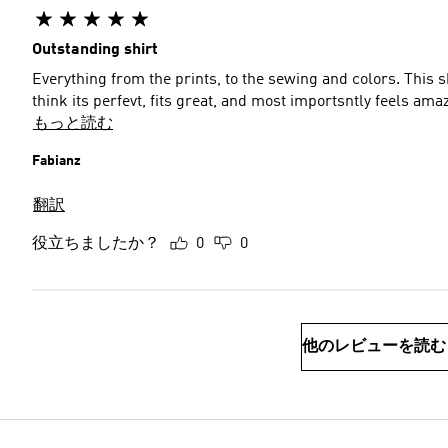
Outstanding shirt
Everything from the prints, to the sewing and colors. This sh
think its perfevt, fits great, and most importsntly feels amaz
もっと読む
Fabianz
翻訳
役立ちましたか？
0
0
他のレビューを読む