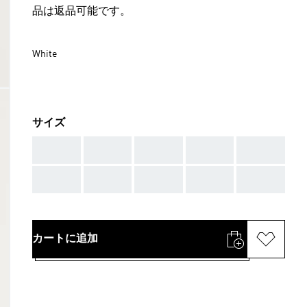
品は返品可能です。
White
サイズ
AAA
AAA
AAA
AAA
AAA
AAA
AAA
AAA
AAA
AAA
カートに追加