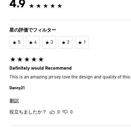
4.9
星の評価でフィルター
5
4
3
2
1
Definitely would Recommend
This is an amazing jersey love the design and quality of this
Danny21
翻訳
役立ちましたか？
0
0