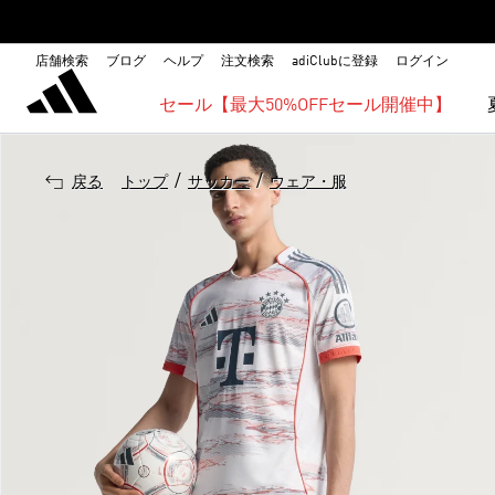
店舗検索
ブログ
ヘルプ
注文検索
adiClubに登録
ログイン
セール【最大50%OFFセール開催中】
/
/
戻る
トップ
サッカー
ウェア・服