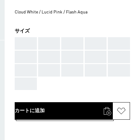
Cloud White / Lucid Pink / Flash Aqua
サイズ
AAA
AAA
AAA
AAA
AAA
AAA
AAA
AAA
AAA
AAA
AAA
AAA
AAA
AAA
AAA
AAA
カートに追加