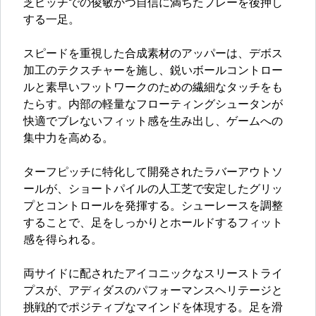
芝ピッチでの俊敏かつ自信に満ちたプレーを後押し
する一足。
スピードを重視した合成素材のアッパーは、デボス
加工のテクスチャーを施し、鋭いボールコントロー
ルと素早いフットワークのための繊細なタッチをも
たらす。内部の軽量なフローティングシュータンが
快適でブレないフィット感を生み出し、ゲームへの
集中力を高める。
ターフピッチに特化して開発されたラバーアウトソ
ールが、ショートパイルの人工芝で安定したグリッ
プとコントロールを発揮する。シューレースを調整
することで、足をしっかりとホールドするフィット
感を得られる。
両サイドに配されたアイコニックなスリーストライ
プスが、アディダスのパフォーマンスヘリテージと
挑戦的でポジティブなマインドを体現する。足を滑