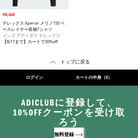
セール価格
¥8,360
テレックス Xperior メリノ150 ベ
ースレイヤー長袖Tシャツ
メンズ アディダス テレックス
【8/17まで】カートで30%off
トップに戻る
ログイン
カートの中身（0）
ADICLUBに登録して、
10%OFFクーポンを受け取
ろう
無料登録