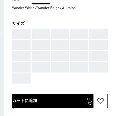
Wonder White / Wonder Beige / Alumina
サイズ
AAA
AAA
AAA
AAA
AAA
AAA
AAA
AAA
AAA
AAA
AAA
AAA
AAA
AAA
AAA
AAA
AAA
AAA
AAA
AAA
AAA
カートに追加