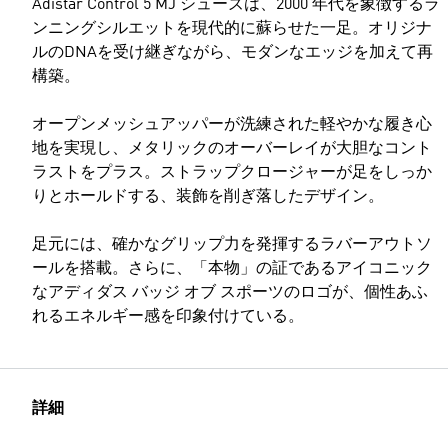
Adistar Control 5 MJ シューズは、2000 年代を象徴するラ
ンニングシルエットを現代的に蘇らせた一足。オリジナ
ルのDNAを受け継ぎながら、モダンなエッジを加えて再
構築。
オープンメッシュアッパーが洗練された軽やかな履き心
地を実現し、メタリックのオーバーレイが大胆なコント
ラストをプラス。ストラップクロージャーが足をしっか
りとホールドする、装飾を削ぎ落したデザイン。
足元には、確かなグリップ力を発揮するラバーアウトソ
ールを搭載。さらに、「本物」の証であるアイコニック
なアディダス バッジ オブ スポーツのロゴが、個性あふ
れるエネルギー感を印象付けている。
詳細