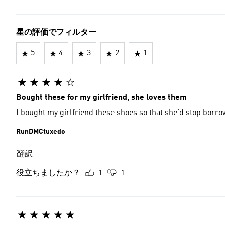
星の評価でフィルター
5
4
3
2
1
Bought these for my girlfriend, she loves them
I bought my girlfriend these shoes so that she’d stop borr
RunDMCtuxedo
翻訳
役立ちましたか？
1
1