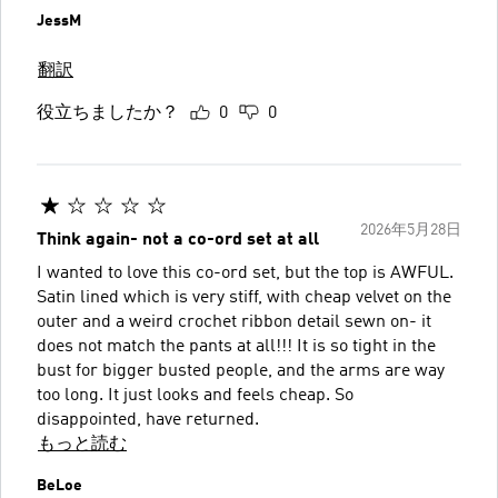
JessM
翻訳
役立ちましたか？
0
0
2026年5月28日
Think again- not a co-ord set at all
I wanted to love this co-ord set, but the top is AWFUL.
Satin lined which is very stiff, with cheap velvet on the
outer and a weird crochet ribbon detail sewn on- it
does not match the pants at all!!! It is so tight in the
bust for bigger busted people, and the arms are way
too long. It just looks and feels cheap. So
disappointed, have returned.
もっと読む
BeLoe