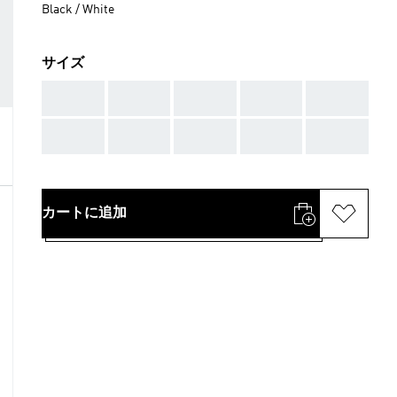
Black / White
サイズ
AAA
AAA
AAA
AAA
AAA
AAA
AAA
AAA
AAA
AAA
カートに追加