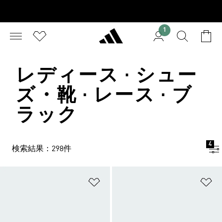
1
レディース · シュー
ズ・靴 · レース · ブ
ラック
4
検索結果：298件
ほしいものリストに追加
ほ