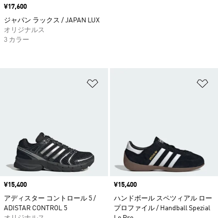
価格
¥17,600
ジャパン ラックス / JAPAN LUX
オリジナルス
3 カラー
ほしいものリストに追加
ほ
価格
¥15,400
価格
¥15,400
アディスター コントロール 5 /
ハンドボール スペツィアル ロー
ADISTAR CONTROL 5
プロファイル / Handball Spezial