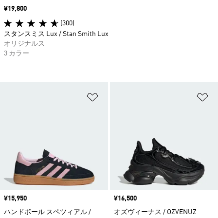
価格
¥19,800
(300)
スタンスミス Lux / Stan Smith Lux
オリジナルス
3 カラー
ほしいものリストに追加
ほ
価格
¥15,950
価格
¥16,500
ハンドボール スペツィアル /
オズヴィーナス / OZVENUZ