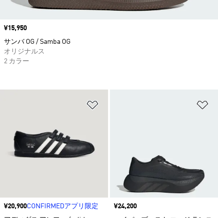
価格
¥15,950
サンバ OG / Samba OG
オリジナルス
2 カラー
ほしいものリストに追加
ほ
価格
¥20,900
CONFIRMEDアプリ限定
価格
¥24,200