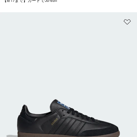
【8/17まで】カートで50%off
ほ