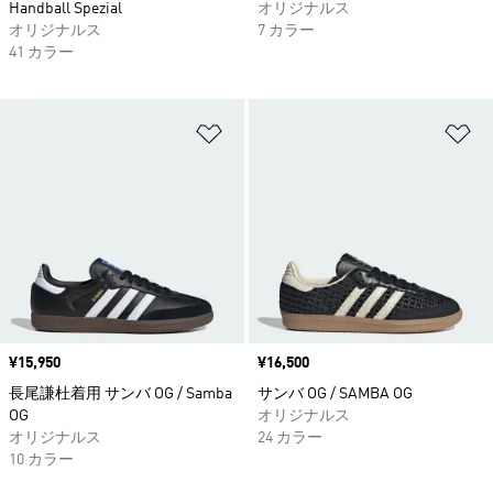
Handball Spezial
オリジナルス
オリジナルス
7 カラー
41 カラー
ほしいものリストに追加
ほ
価格
¥15,950
価格
¥16,500
長尾謙杜着用 サンバ OG / Samba
サンバ OG / SAMBA OG
OG
オリジナルス
オリジナルス
24 カラー
10 カラー