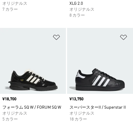
オリジナルス
XLG 2.0
7 カラー
オリジナルス
8 カラー
ほしいものリストに追加
ほ
価格
¥18,700
価格
¥13,750
フォーラム SQ W / FORUM SQ W
スーパースターII / Superstar II
オリジナルス
オリジナルス
5 カラー
18 カラー