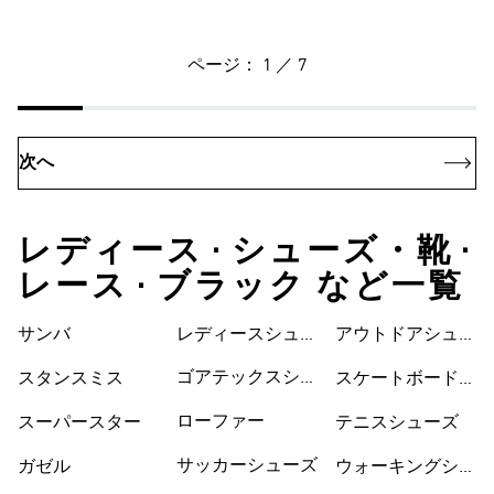
ページ： 1 ／ 7
次へ
レディース • シューズ・靴 •
レース • ブラック など一覧
サンバ
レディースシュー
シューズ
アウトドアシュー
ズ
ズ
ゴアテックスシュ
スタンスミス
スケートボードシ
ーズ
ューズ
ローファー
スーパースター
テニスシューズ
サッカーシューズ
ガゼル
ウォーキングシュ