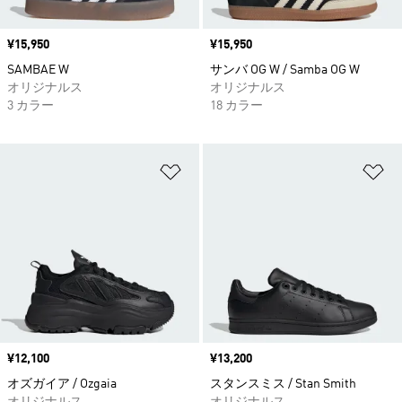
価格
¥15,950
価格
¥15,950
SAMBAE W
サンバ OG W / Samba OG W
オリジナルス
オリジナルス
3 カラー
18 カラー
ほしいものリストに追加
ほ
価格
¥12,100
価格
¥13,200
オズガイア / Ozgaia
スタンスミス / Stan Smith