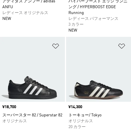
アディダス アンフー / adidas
ハイパーブースト エッジ ランニ
ANFU
ング / HYPERBOOST EDGE
レディース オリジナルス
Running
NEW
レディース パフォーマンス
3 カラー
NEW
ほしいものリストに追加
ほ
価格
¥18,700
価格
¥14,300
スーパースター 82 / Superstar 82
トーキョー/ Tokyo
オリジナルス
オリジナルス
20 カラー