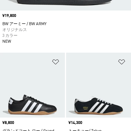
価格
¥19,800
BW アーミー / BW ARMY
オリジナルス
3 カラー
NEW
ほしいものリストに追加
ほ
価格
¥8,800
価格
¥14,300