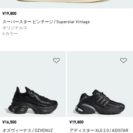
価格
¥19,800
スーパースター ビンテージ / Superstar Vintage
オリジナルス
6 カラー
ほしいものリストに追加
ほ
価格
¥16,500
価格
¥19,800
オズヴィーナス / OZVENUZ
アディスター XLG 2.0 / ADISTAR