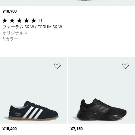
価格
¥18,700
(1)
フォーラム SQ W / FORUM SQ W
オリジナルス
5 カラー
ほしいものリストに追加
ほ
価格
¥15,400
価格
¥7,150