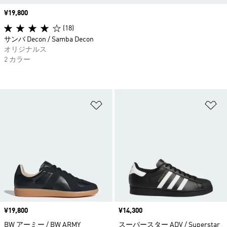
価格
¥19,800
(18)
サンバ Decon / Samba Decon
オリジナルス
2 カラー
ほしいものリストに追加
ほ
価格
¥19,800
価格
¥14,300
BW アーミー / BW ARMY
スーパースター ADV / Superstar