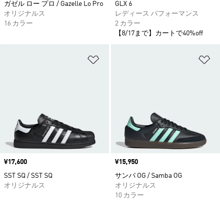
ガゼル ロー プロ / Gazelle Lo Pro
GLX 6
オリジナルス
レディース パフォーマンス
16 カラー
2 カラー
【8/17まで】カートで40%off
ほしいものリストに追加
ほ
価格
¥17,600
価格
¥15,950
SST SQ / SST SQ
サンバ OG / Samba OG
オリジナルス
オリジナルス
10 カラー