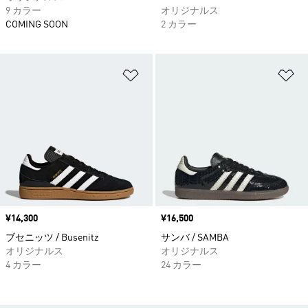
9 カラー
オリジナルス
COMING SOON
2 カラー
ほしいものリストに追加
ほ
価格
¥14,300
価格
¥16,500
ブセニッツ / Busenitz
サンバ / SAMBA
オリジナルス
オリジナルス
4 カラー
24 カラー