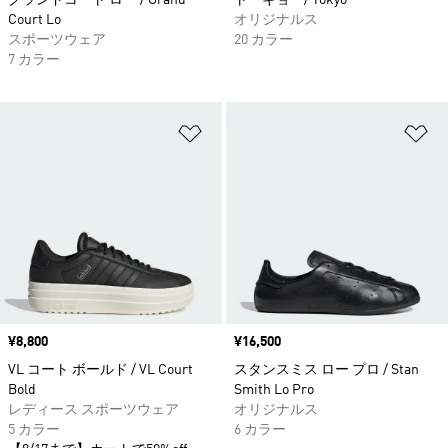
グランドコート ロー / Grand
トーキョー/ Tokyo
Court Lo
オリジナルス
スポーツウェア
20 カラー
7 カラー
ほしいものリストに追加
ほ
価格
¥8,800
価格
¥16,500
VL コート ボールド / VL Court
スタンスミス ロー プロ / Stan
Bold
Smith Lo Pro
レディース スポーツウェア
オリジナルス
5 カラー
6 カラー