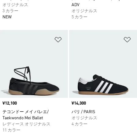
オリジナルス
ADV
3 カラー
オリジナルス
NEW
5 カラー
ほしいものリストに追加
ほ
価格
¥12,100
価格
¥14,300
テコンドー メイ バレエ/
パリ / PARIS
Taekwondo Mei Ballet
オリジナルス
レディース オリジナルス
4 カラー
11 カラー