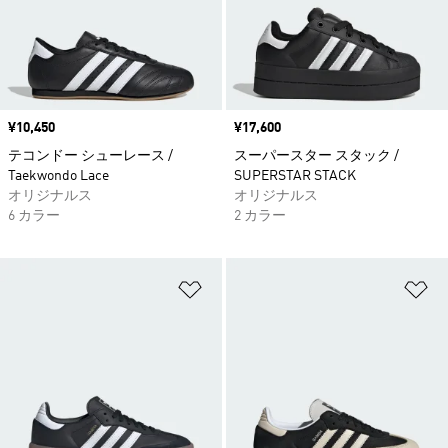
価格
¥10,450
価格
¥17,600
テコンドー シューレース /
スーパースター スタック /
Taekwondo Lace
SUPERSTAR STACK
オリジナルス
オリジナルス
6 カラー
2 カラー
ほしいものリストに追加
ほ