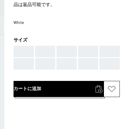
品は返品可能です。
White
サイズ
AAA
AAA
AAA
AAA
AAA
AAA
AAA
AAA
AAA
AAA
カートに追加