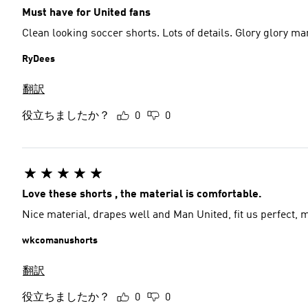
Must have for United fans
Clean looking soccer shorts. Lots of details. Glory glory m
RyDees
翻訳
役立ちましたか？
0
0
Love these shorts , the material is comfortable.
Nice material, drapes well and Man United, fit us perfect, 
wkcomanushorts
翻訳
役立ちましたか？
0
0