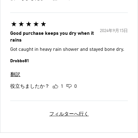
2024年9月15日
Good purchase keeps you dry when it
rains
Got caught in heavy rain shower and stayed bone dry.
Drobbo81
翻訳
役立ちましたか？
1
0
フィルターへ行く