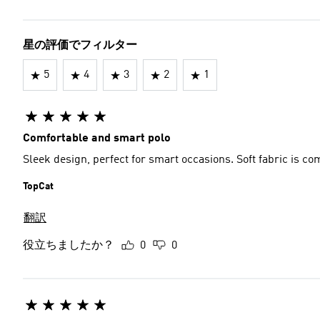
星の評価でフィルター
5
4
3
2
1
Comfortable and smart polo
Sleek design, perfect for smart occasions. Soft fabric is co
TopCat
翻訳
役立ちましたか？
0
0