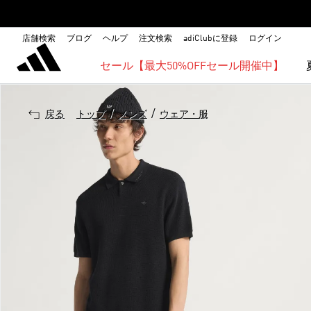
店舗検索
ブログ
ヘルプ
注文検索
adiClubに登録
ログイン
セール【最大50%OFFセール開催中】
/
/
戻る
トップ
メンズ
ウェア・服