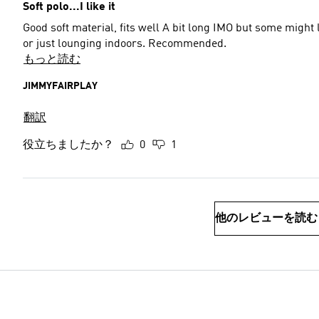
Soft polo...I like it
Good soft material, fits well A bit long IMO but some migh
or just lounging indoors. Recommended.
もっと読む
JIMMYFAIRPLAY
翻訳
役立ちましたか？
0
1
他のレビューを読む