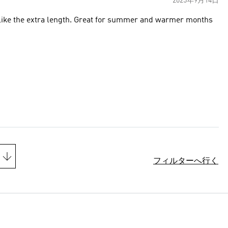
2025年9月14日
t like the extra length. Great for summer and warmer months
フィルターへ行く