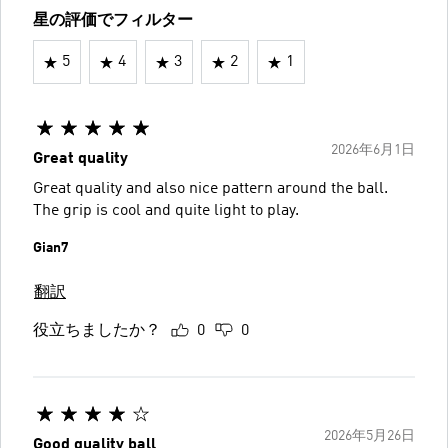
星の評価でフィルター
5
4
3
2
1
2026年6月1日
Great quality
Great quality and also nice pattern around the ball.
The grip is cool and quite light to play.
Gian7
翻訳
役立ちましたか？
0
0
2026年5月26日
Good quality ball