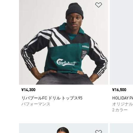
ほしいものリ
価格
¥14,300
価格
¥16,500
リバプールFC ドリル トップス95
HOLIDAY P
パフォーマンス
オリジナル
2 カラー
ほしいものリ