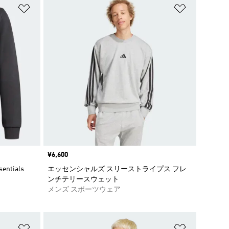
ほしいものリストに追加
ほしいもの
価格
¥6,600
tials
エッセンシャルズ スリーストライプス フレ
ンチテリースウェット
メンズ スポーツウェア
ほしいものリストに追加
ほしいもの