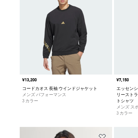
価格
¥13,200
価格
¥7,150
コードカオス 長袖 ウインドジャケット
エッセンシ
メンズ パフォーマンス
リーストラ
3 カラー
トシャツ
メンズ ス
3 カラー
ほしいものリ