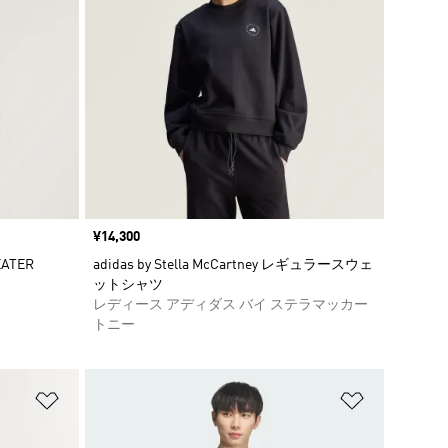
価格
¥14,300
EATER
adidas by Stella McCartney レギュラースウェ
ットシャツ
レディース アディダス バイ ステラマッカー
トニー
ほしいものリストに追加
ほしいもの