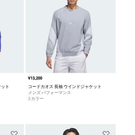
価格
¥13,200
ケット
コードカオス 長袖 ウインドジャケット
メンズ パフォーマンス
3 カラー
ほしいものリストに追加
ほしいもの