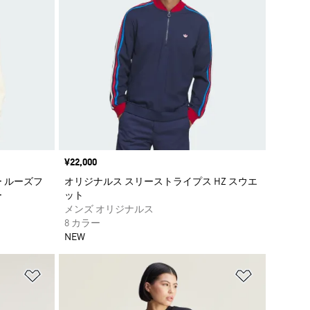
価格
¥22,000
 ルーズフ
オリジナルス スリーストライプス HZ スウエ
ー
ット
メンズ オリジナルス
8 カラー
NEW
ほしいものリストに追加
ほしいもの