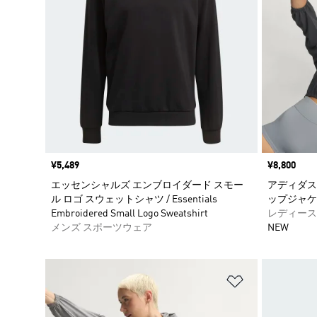
価格
¥5,489
価格
¥8,800
エッセンシャルズ エンブロイダード スモー
アディダス
ル ロゴ スウェットシャツ / Essentials
ップジャケ
Embroidered Small Logo Sweatshirt
レディース
メンズ スポーツウェア
NEW
ほしいものリ