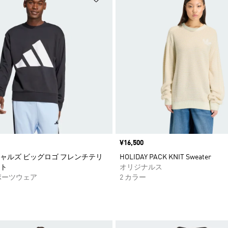
価格
¥16,500
ャルズ ビッグロゴ フレンチテリ
HOLIDAY PACK KNIT Sweater
ト
オリジナルス
ポーツウェア
2 カラー