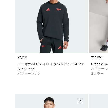
価格
¥7,700
価格
¥14,850
アーセナルFC ティロ トラベル クルースウェ
Graphic Sw
ットシャツ
パフォーマ
パフォーマンス
2 カラー
ほしいものリ