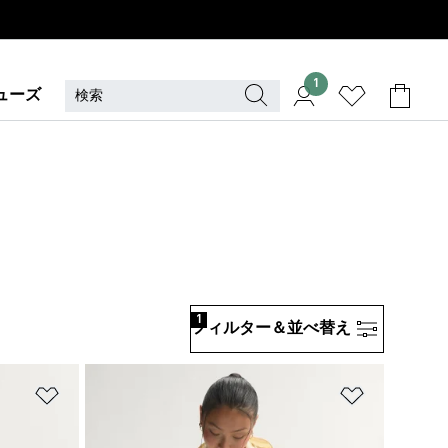
1
ューズ
1
フィルター＆並べ替え
ほしいものリストに追加
ほしいもの