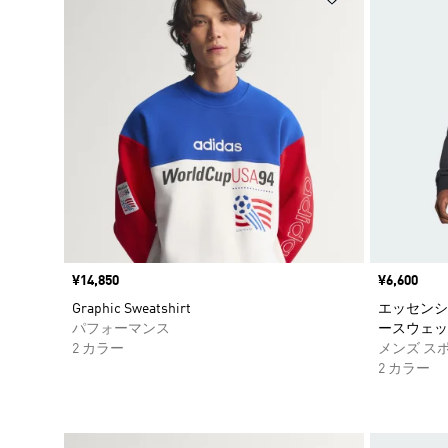
価格
¥14,850
価格
¥6,600
Graphic Sweatshirt
エッセンシ
パフォーマンス
ースウェッ
2 カラー
メンズ ス
2 カラー