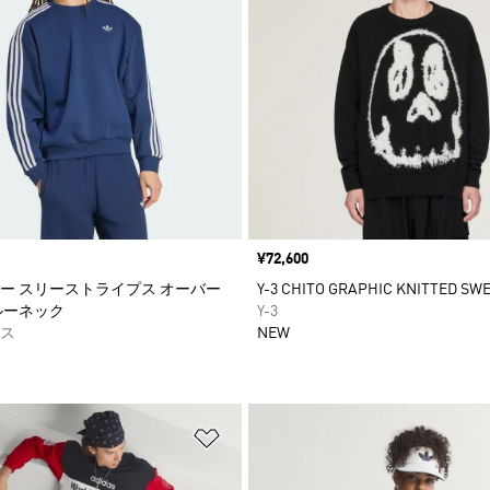
価格
¥72,600
ー スリーストライプス オーバー
Y-3 CHITO GRAPHIC KNITTED SW
ルーネック
Y-3
ス
NEW
ストに追加
ほしいものリストに追加