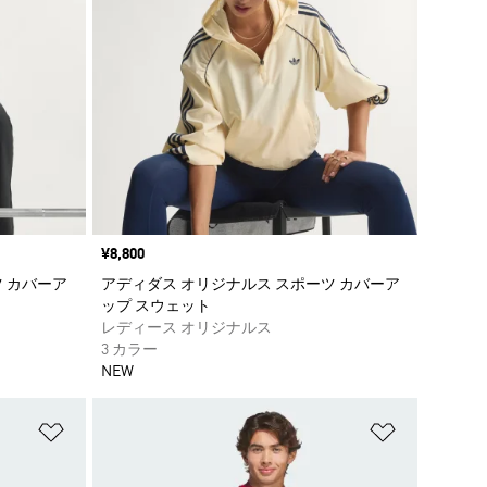
価格
¥8,800
 カバーア
アディダス オリジナルス スポーツ カバーア
ップ スウェット
レディース オリジナルス
3 カラー
NEW
ほしいものリストに追加
ほしいもの