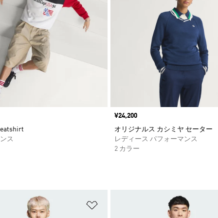
価格
¥24,200
eatshirt
オリジナルス カシミヤ セーター
ンス
レディース パフォーマンス
2 カラー
ストに追加
ほしいものリストに追加